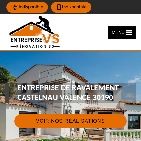
indisponible
indisponible
MENU
ENTREPRISE DE RAVALEMENT
CASTELNAU VALENCE 30190
VOIR NOS RÉALISATIONS