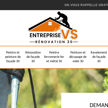
ON VOUS RAPPELLE GRAT
Peintre et
Rénovation
Peintre
Peinture et
Ravalement
e
peinture de
de façade
ferronnerie fer
décapage de
de façade
façade 30
30
et métal 30
volet 30
30
DEMAND