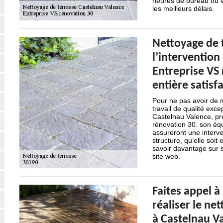
heures de bureau ou vi
les meilleurs délais.
Nettoyage de t
l’intervention
Entreprise VS
entière satisf
Pour ne pas avoir de m
travail de qualité exc
Castelnau Valence, pré
rénovation 30. son éq
assureront une interv
structure, qu’elle soit
savoir davantage sur s
site web.
Faites appel 
réaliser le ne
à Castelnau V