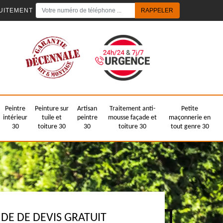
UITEMENT
Peintre
Peinture sur
Artisan
Traitement anti-
Petite
intérieur
tuile et
peintre
mousse façade et
maçonnerie en
30
toiture 30
30
toiture 30
tout genre 30
E DE DEVIS GRATUIT