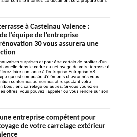
siter son site internet. Le document sera préparé dans
errasse à Castelnau Valence :
 de l’équipe de l’entreprise
 rénovation 30 vous assurera une
action
auvaises surprises et pour être certain de profiter d’un
eptionnelle dans le cadre du nettoyage de votre terrasse à
férez faire confiance à l’entreprise Entreprise VS
uipe qui est composée d’éléments chevronnés vous
ention conformes au normes et respectant votre
 en bois , enc carrelage ou autres. Si vous voulez en
es offres, vous pouvez l’appeler ou vous rendre sur son
à une entreprise compétent pour
ttoyage de votre carrelage extérieur
alence