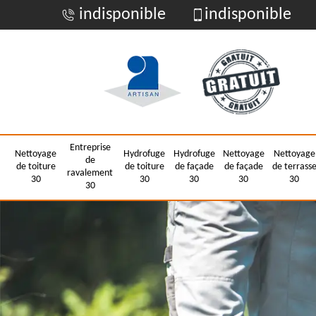
indisponible
indisponible
Entreprise
Nettoyage
Hydrofuge
Hydrofuge
Nettoyage
Nettoyage
de
de toiture
de toiture
de façade
de façade
de terrass
ravalement
30
30
30
30
30
30