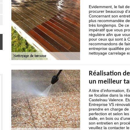
Evidemment, le fait de
procurer beaucoup d’av
Concernant son entreti
plus recommandée de n
très longtemps. De ce f
impératif que vous pr
régulière afin que vous
pour ceux qui sont à 
recommandons de faire
entreprise qualifiée po
nettoyage carrelage ex
Réalisation de
un meilleur ta
A titre d’information,
se focalise dans la ré
Castelnau Valence. Eta
Entreprise VS rénovati
prendre en charge de l
perfection et selon les
dalle, en bois ou d’un
son entretien en procé
veuillez la contacter l