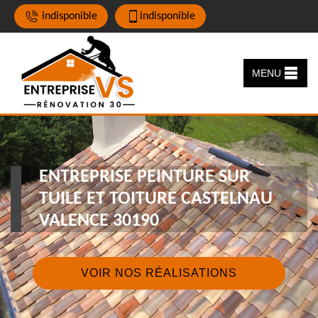
indisponible
indisponible
MENU
ENTREPRISE PEINTURE SUR
TUILE ET TOITURE CASTELNAU
VALENCE 30190
VOIR NOS RÉALISATIONS