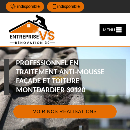
indisponible
indisponible
MENU
PROFESSIONNEL EN
TRAITEMENT ANTI-MOUSSE
FAÇADE ET TOITURE
MONTDARDIER 30120
VOIR NOS RÉALISATIONS