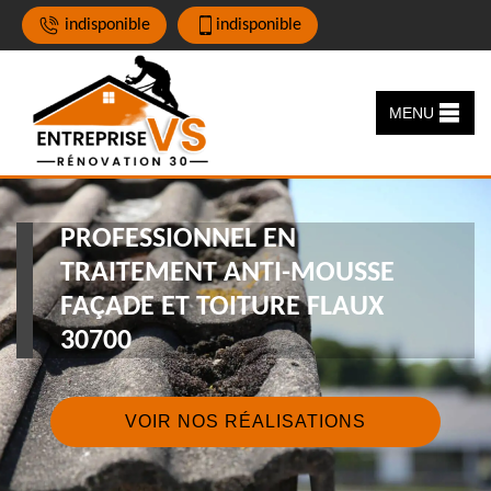
indisponible
indisponible
MENU
PROFESSIONNEL EN
TRAITEMENT ANTI-MOUSSE
FAÇADE ET TOITURE FLAUX
30700
VOIR NOS RÉALISATIONS