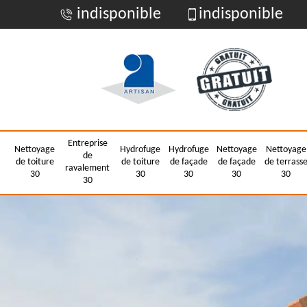
indisponible
indisponible
Entreprise
Nettoyage
Hydrofuge
Hydrofuge
Nettoyage
Nettoyage
de
de toiture
de toiture
de façade
de façade
de terrass
ravalement
30
30
30
30
30
30