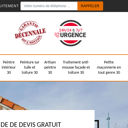
UITEMENT
Peintre
Peinture sur
Artisan
Traitement anti-
Petite
intérieur
tuile et
peintre
mousse façade et
maçonnerie en
30
toiture 30
30
toiture 30
tout genre 30
E DE DEVIS GRATUIT