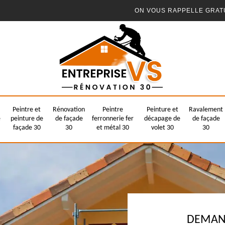
ON VOUS RAPPELLE GRAT
Peintre et
Rénovation
Peintre
Peinture et
Ravalement
e
peinture de
de façade
ferronnerie fer
décapage de
de façade
façade 30
30
et métal 30
volet 30
30
DEMAND