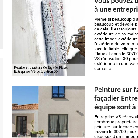
Vous pouvez bé
à une entrepri
Même si beaucoup d’aut
beaucoup et dévoile pa
de cela, il est toujours
extérieure de sa mais
cette image extérieur
l’extérieur de votre m
façade fiable telle qu
Flaux et dans le 30700
VS rénovation 30 pour
extérieur afin que vou
domaine.
Peinture sur f
façadier Entre
équipe sont à 
Entreprise VS rénovati
nombreux propriétaires
peinture sur façade en 
travers le 30700 pour f
disposez d’un immeuble