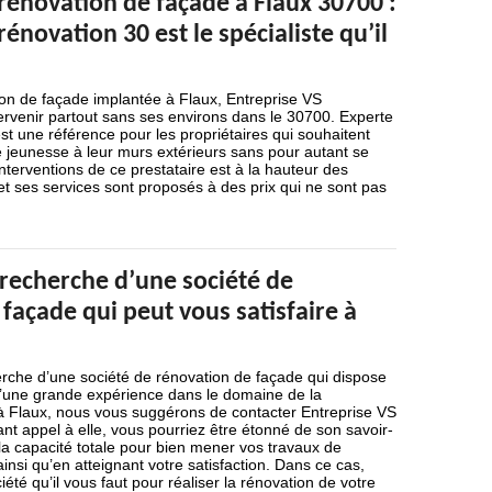
rénovation de façade à Flaux 30700 :
rénovation 30 est le spécialiste qu’il
ion de façade implantée à Flaux, Entreprise VS
ervenir partout sans ses environs dans le 30700. Experte
est une référence pour les propriétaires qui souhaitent
jeunesse à leur murs extérieurs sans pour autant se
interventions de ce prestataire est à la hauteur des
et ses services sont proposés à des prix qui ne sont pas
 recherche d’une société de
façade qui peut vous satisfaire à
erche d’une société de rénovation de façade qui dispose
’une grande expérience dans le domaine de la
à Flaux, nous vous suggérons de contacter Entreprise VS
ant appel à elle, vous pourriez être étonné de son savoir-
s la capacité totale pour bien mener vos travaux de
insi qu’en atteignant votre satisfaction. Dans ce cas,
iété qu’il vous faut pour réaliser la rénovation de votre