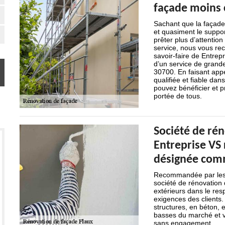
façade moins c
Sachant que la façade 
et quasiment le support
prêter plus d’attentio
service, nous vous re
savoir-faire de Entrep
d’un service de grande 
30700. En faisant appe
qualifiée et fiable dan
pouvez bénéficier et pr
portée de tous.
Société de rén
Entreprise VS 
désignée comm
Recommandée par les p
société de rénovation 
extérieurs dans le resp
exigences des clients. 
structures, en béton, e
basses du marché et v
sans engagement.