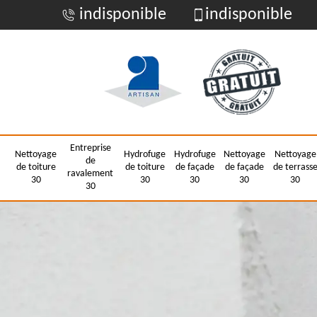
indisponible
indisponible
Entreprise
Nettoyage
Hydrofuge
Hydrofuge
Nettoyage
Nettoyage
de
de toiture
de toiture
de façade
de façade
de terrass
ravalement
30
30
30
30
30
30