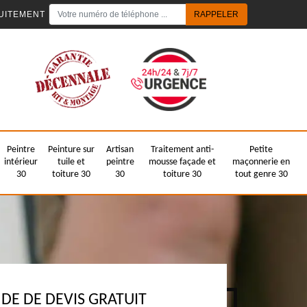
UITEMENT
Peintre
Peinture sur
Artisan
Traitement anti-
Petite
intérieur
tuile et
peintre
mousse façade et
maçonnerie en
30
toiture 30
30
toiture 30
tout genre 30
E DE DEVIS GRATUIT