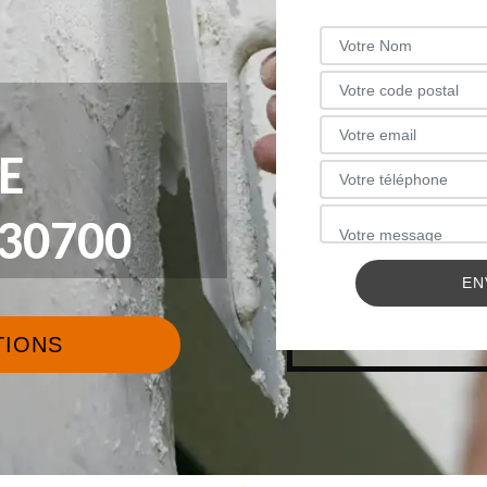
E
30700
TIONS