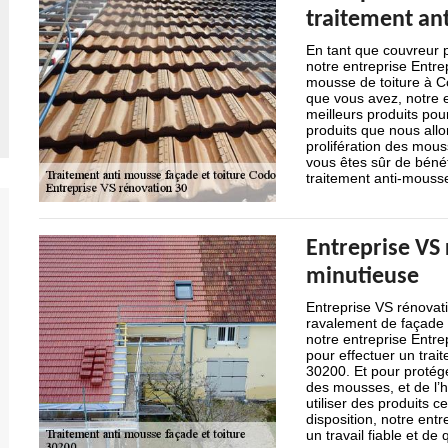
traitement an
En tant que couvreur 
notre entreprise Entre
mousse de toiture à Co
que vous avez, notre e
meilleurs produits pou
produits que nous allon
prolifération des mous
vous êtes sûr de bénéfi
traitement anti-mousse
Entreprise VS 
minutieuse
Entreprise VS rénovati
ravalement de façade 
notre entreprise Entre
pour effectuer un trai
30200. Et pour protége
des mousses, et de l’h
utiliser des produits c
disposition, notre ent
un travail fiable et de q