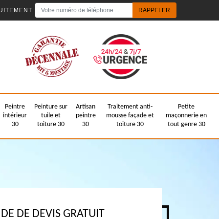
UITEMENT
Peintre
Peinture sur
Artisan
Traitement anti-
Petite
intérieur
tuile et
peintre
mousse façade et
maçonnerie en
30
toiture 30
30
toiture 30
tout genre 30
E DE DEVIS GRATUIT