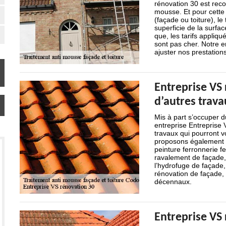
rénovation 30 est recon
mousse. Et pour cette i
(façade ou toiture), le 
superficie de la surfa
que, les tarifs appliq
sont pas cher. Notre 
ajuster nos prestation
Entreprise VS
d’autres trava
Mis à part s’occuper d
entreprise Entreprise
travaux qui pourront v
proposons également n
peinture ferronnerie fe
ravalement de façade, l
l’hydrofuge de façade,
rénovation de façade, 
décennaux.
Entreprise VS 