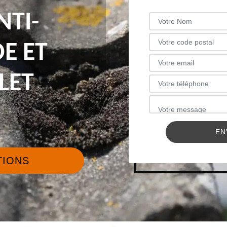
NTI-
E ET
LET
TIONS