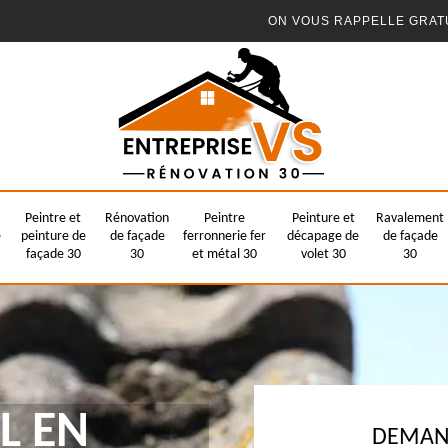
ON VOUS RAPPELLE GRAT
Peintre et
Rénovation
Peintre
Peinture et
Ravalement
e
peinture de
de façade
ferronnerie fer
décapage de
de façade
façade 30
30
et métal 30
volet 30
30
L EN
DEMAND