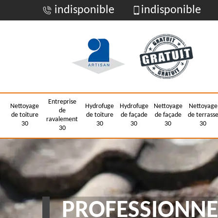
indisponible
indisponible
Entreprise
Nettoyage
Hydrofuge
Hydrofuge
Nettoyage
Nettoyage
de
de toiture
de toiture
de façade
de façade
de terrass
ravalement
30
30
30
30
30
30
PROFESSIONNE