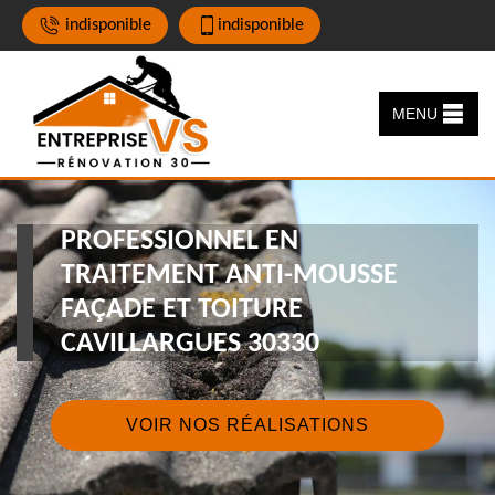
indisponible
indisponible
MENU
PROFESSIONNEL EN
TRAITEMENT ANTI-MOUSSE
FAÇADE ET TOITURE
CAVILLARGUES 30330
VOIR NOS RÉALISATIONS