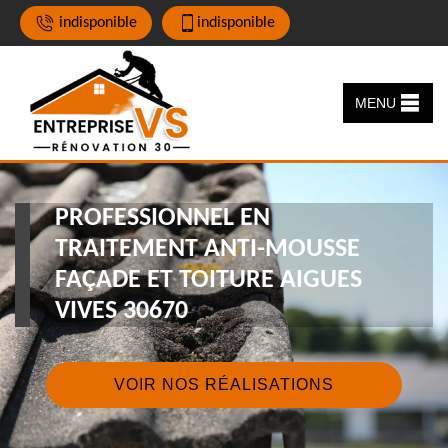
indisponible
indisponible
MENU
PROFESSIONNEL EN
TRAITEMENT ANTI-MOUSSE
FAÇADE ET TOITURE AIGUES
VIVES 30670
VOIR NOS RÉALISATIONS