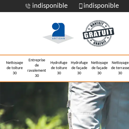
indisponible
indisponible
Entreprise
Nettoyage
Hydrofuge
Hydrofuge
Nettoyage
Nettoyage
de
de toiture
de toiture
de façade
de façade
de terrass
ravalement
30
30
30
30
30
30