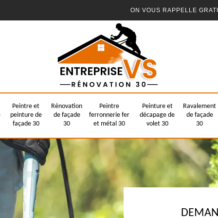
ON VOUS RAPPELLE GRAT
Peintre et
Rénovation
Peintre
Peinture et
Ravalement
e
peinture de
de façade
ferronnerie fer
décapage de
de façade
façade 30
30
et métal 30
volet 30
30
DEMAND