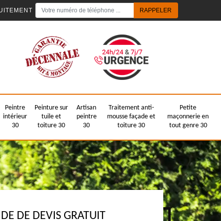
UITEMENT
Peintre
Peinture sur
Artisan
Traitement anti-
Petite
intérieur
tuile et
peintre
mousse façade et
maçonnerie en
30
toiture 30
30
toiture 30
tout genre 30
E DE DEVIS GRATUIT