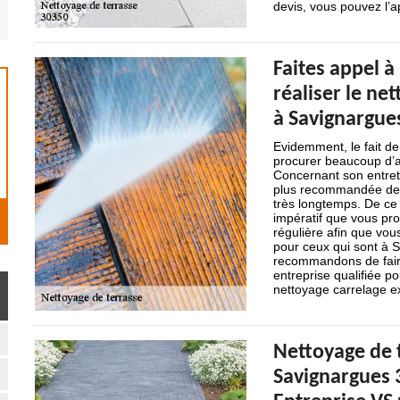
devis, vous pouvez l’
Faites appel 
réaliser le ne
à Savignargue
Evidemment, le fait de
procurer beaucoup d’av
Concernant son entreti
plus recommandée de n
très longtemps. De ce f
impératif que vous pr
régulière afin que vous
pour ceux qui sont à 
recommandons de faire
entreprise qualifiée po
nettoyage carrelage ex
Nettoyage de 
Savignargues 3