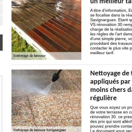
un meilleur ta
A titre d’information,
se focalise dans la ré
Savignargues. Etant qu
VS rénovation 30 rempl
charge de la réalisatio
les règles de l’art dan
d’une simple pierre, v
procédant des travaux 
contacter le plus vite
meilleur tarif.
Nettoyage de t
appliqués par 
moins chers d
régulière
Que vous soyez un prof
de votre terrasse en c
rénovation 30. ce pres
des prix qui sont alléc
pouvez prendre contact
Le document vous sera