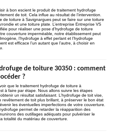
isir à bon escient le produit de traitement hydrofuge
ement de toit. Cela influe au résultat de l’intervention.
 de toiture à Savignargues peut se faire sur une toiture
rrondie et une toiture plate. L’entreprise Entreprise VS
ifiée pour réaliser une pose d’hydrofuge de toiture
tre couverture imperméable, notre établissement peut
lmogène, l’hydrofuge à effet perlant et l’hydrofuge
nt est efficace l’un autant que l’autre, à choisir en
u.
drofuge de toiture 30350 : comment
rocéder ?
avoir que le traitement hydrofuge de toiture à
 à faire par étape. Nous allons suivre les étapes
btenir un résultat satisfaisant. L’hydrofuge de toit vise,
e revêtement de toit plus brillant, à préserver le bon état
révenir les éventuelles imperfections de votre couverture.
 hydrofuge permet de retarder la réapparition des
nirons des outillages adéquats pour pulvériser le
la totalité du matériau de couverture.