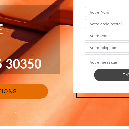
E
 30350
TIONS