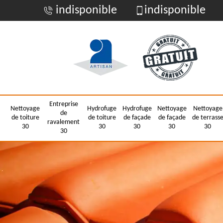
indisponible
indisponible
Entreprise
Nettoyage
Hydrofuge
Hydrofuge
Nettoyage
Nettoyage
de
de toiture
de toiture
de façade
de façade
de terrass
ravalement
30
30
30
30
30
30