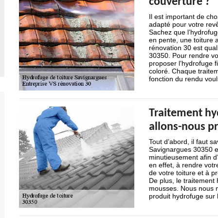
couverture ?
Il est important de cho
adapté pour votre revêt
Sachez que l’hydrofuge
en pente, une toiture a
rénovation 30 est qual
30350. Pour rendre vo
proposer l’hydrofuge fi
coloré. Chaque traiteme
fonction du rendu voul
Traitement hy
allons-nous p
Tout d’abord, il faut s
Savignargues 30350 est
minutieusement afin d’o
en effet, à rendre votr
de votre toiture et à p
De plus, le traitement
mousses. Nous nous mu
produit hydrofuge sur 