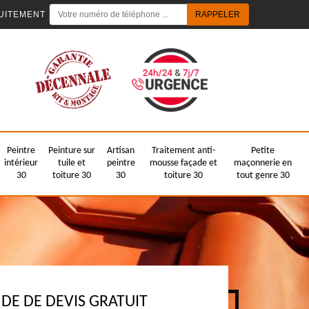
UITEMENT
Peintre
Peinture sur
Artisan
Traitement anti-
Petite
intérieur
tuile et
peintre
mousse façade et
maçonnerie en
30
toiture 30
30
toiture 30
tout genre 30
E DE DEVIS GRATUIT