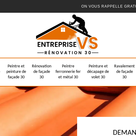
ON VOUS RAPPELLE GRAT
Peintre et
Rénovation
Peintre
Peinture et
Ravalement
e
peinture de
de façade
ferronnerie fer
décapage de
de façade
façade 30
30
et métal 30
volet 30
30
DEMAND