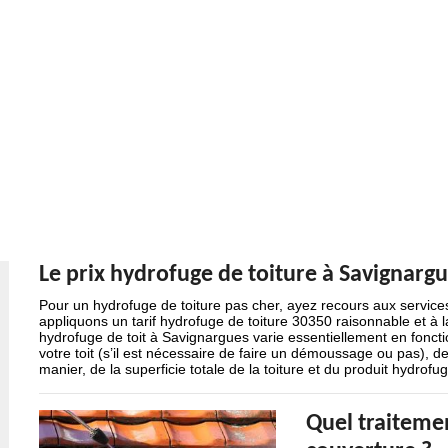
Le prix hydrofuge de toiture à Savignarg
Pour un hydrofuge de toiture pas cher, ayez recours aux service
appliquons un tarif hydrofuge de toiture 30350 raisonnable et à 
hydrofuge de toit à Savignargues varie essentiellement en fonction
votre toit (s’il est nécessaire de faire un démoussage ou pas), de
manier, de la superficie totale de la toiture et du produit hydrofuge
Quel traiteme