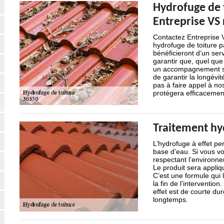
Hydrofuge de 
Entreprise VS
Contactez Entreprise V
hydrofuge de toiture 
bénéficieront d’un ser
garantir que, quel que
un accompagnement sur
de garantir la longévi
pas à faire appel à no
protégera efficacement
Traitement hyd
L’hydrofuge à effet per
base d’eau. Si vous vo
respectant l’environne
Le produit sera appli
C’est une formule qui la
la fin de l’interventio
effet est de courte du
longtemps.