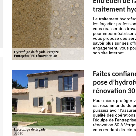
Entretien de f
traitement hy
Le traitement hydrofu
les façadier professio
vous réaliser des trav
pour imperméabiliser 
vous propose des serv
savoir plus sur ses of
engagement, vous pouve
son site internet.
Faites confianc
pose d’hydrof
rénovation 30
Pour mieux protéger vo
est recommandé de pr
puissiez avoir l’assura
qualité des opérations 
l’équipe de l’entrepri
rénovation 30 à Vergez
vous rendant directem