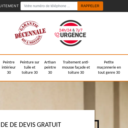
UITEMENT
Peintre
Peinture sur
Artisan
Traitement anti-
Petite
intérieur
tuile et
peintre
mousse façade et
maçonnerie en
30
toiture 30
30
toiture 30
tout genre 30
E DE DEVIS GRATUIT