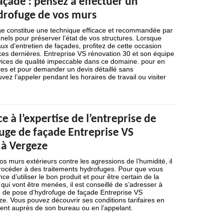
açade : pensez à effectuer un
drofuge de vos murs
ge constitue une technique efficace et recommandée par
nnels pour préserver l’état de vos structures. Lorsque
aux d’entretien de façades, profitez de cette occasion
ces dernières. Entreprise VS rénovation 30 et son équipe
ices de qualité impeccable dans ce domaine. pour en
fres et pour demander un devis détaillé sans
z l’appeler pendant les horaires de travail ou visiter
e à l’expertise de l’entreprise de
uge de façade Entreprise VS
 à Vergeze
s murs extérieurs contre les agressions de l’humidité, il
océder à des traitements hydrofuges. Pour que vous
nce d’utiliser le bon produit et pour être certain de la
qui vont être menées, il est conseillé de s’adresser à
se de pose d’hydrofuge de façade Entreprise VS
e. Vous pouvez découvrir ses conditions tarifaires en
ent auprès de son bureau ou en l’appelant.