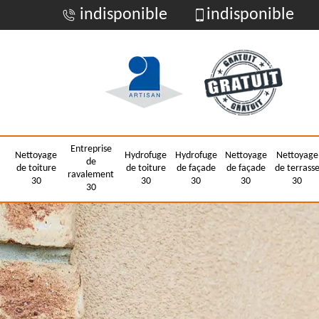
indisponible
indisponible
Entreprise
Nettoyage
Hydrofuge
Hydrofuge
Nettoyage
Nettoyage
de
de toiture
de toiture
de façade
de façade
de terrass
ravalement
30
30
30
30
30
30