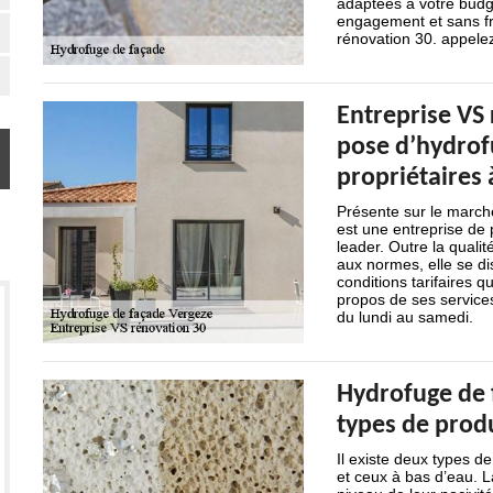
adaptées à votre budge
engagement et sans fra
rénovation 30. appelez
Entreprise VS 
pose d’hydrof
propriétaires 
Présente sur le march
est une entreprise de
leader. Outre la quali
aux normes, elle se d
conditions tarifaires q
propos de ses service
du lundi au samedi.
Hydrofuge de f
types de produi
Il existe deux types d
et ceux à bas d’eau. L