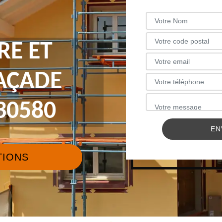
RE ET
FAÇADE
30580
TIONS