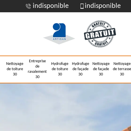
indisponible
indisponible
Entreprise
Nettoyage
Hydrofuge
Hydrofuge
Nettoyage
Nettoyage
de
de toiture
de toiture
de façade
de façade
de terrass
ravalement
30
30
30
30
30
30