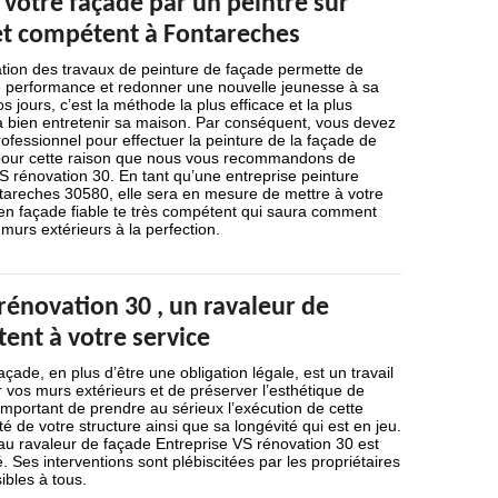
 votre façade par un peintre sur
 et compétent à Fontareches
ation des travaux de peinture de façade permette de
 performance et redonner une nouvelle jeunesse à sa
 jours, c’est la méthode la plus efficace et la plus
 à bien entretenir sa maison. Par conséquent, vous devez
rofessionnel pour effectuer la peinture de la façade de
 pour cette raison que nous vous recommandons de
S rénovation 30. En tant qu’une entreprise peinture
ntareches 30580, elle sera en mesure de mettre à votre
 en façade fiable te très compétent qui saura comment
murs extérieurs à la perfection.
rénovation 30 , un ravaleur de
ent à votre service
çade, en plus d’être une obligation légale, est un travail
r vos murs extérieurs et de préserver l’esthétique de
 important de prendre au sérieux l’exécution de cette
ité de votre structure ainsi que sa longévité qui est en jeu.
 au ravaleur de façade Entreprise VS rénovation 30 est
es interventions sont plébiscitées par les propriétaires
ibles à tous.