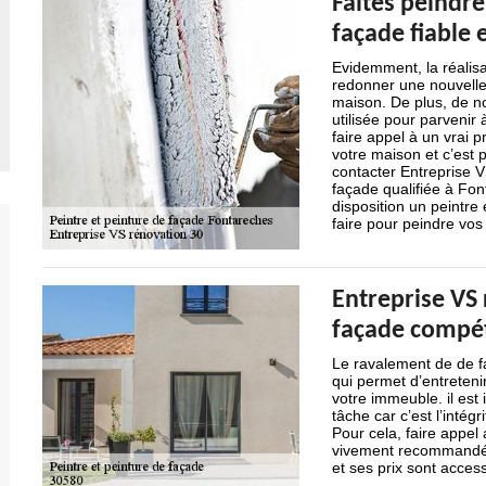
Faites peindre
façade fiable
Evidemment, la réalis
redonner une nouvelle
maison. De plus, de nos
utilisée pour parvenir
faire appel à un vrai p
votre maison et c’est
contacter Entreprise V
façade qualifiée à Fo
disposition un peintre
faire pour peindre vos 
Entreprise VS 
façade compét
Le ravalement de de fa
qui permet d’entreteni
votre immeuble. il est
tâche car c’est l’intégr
Pour cela, faire appel
vivement recommandé. S
et ses prix sont access