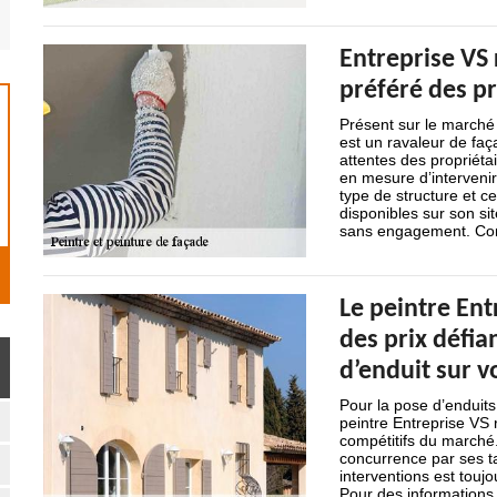
Entreprise VS 
préféré des p
Présent sur le marché
est un ravaleur de faç
attentes des propriéta
en mesure d’intervenir
type de structure et ce
disponibles sur son si
sans engagement. Con
Le peintre En
des prix défia
d’enduit sur v
Pour la pose d’enduits
peintre Entreprise VS 
compétitifs du marché.
concurrence par ses ta
interventions est toujou
Pour des informations