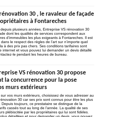
rénovation 30 , le ravaleur de façade
ropriétaires à Fontareches
 depuis plusieurs années, Entreprise VS rénovation 30
ade dont les qualités de services correspondent aux
ires d’immeubles les plus exigeants à Fontareches. Il est
 dans le respect des règles de l’art sur n’importe quel
la à des prix pas chers. Ses conditions tarifaires sont
te internet et vous pouvez lui demander un devis détaillé
tactez-le pendant les heures de bureau.
treprise VS rénovation 30 propose
nt la concurrence pour la pose
os murs extérieurs
 sur vos murs extérieurs, choisissez de vous adresser au
rénovation 30 car ses prix sont connus pour être les plus
 Depuis toujours, ce prestataire se distingue de la
rifs cassés tout au long de l’année. La qualité de ses
rs plébiscitée par les propriétaires qui lui sont fidèles.
 plus détaillées et pour demander un devis, vous pouvez