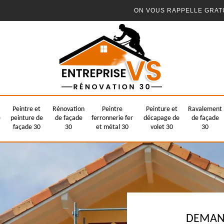
ON VOUS RAPPELLE GRAT
Peintre et
Rénovation
Peintre
Peinture et
Ravalement
e
peinture de
de façade
ferronnerie fer
décapage de
de façade
façade 30
30
et métal 30
volet 30
30
DEMAND