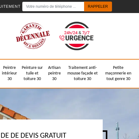
UITEMENT
Peintre
Peinture sur
Artisan
Traitement anti-
Petite
intérieur
tuile et
peintre
mousse façade et
maçonnerie en
30
toiture 30
30
toiture 30
tout genre 30
E DE DEVIS GRATUIT