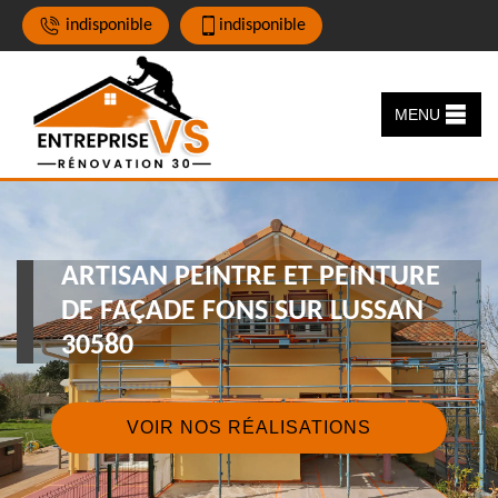
indisponible
indisponible
MENU
ARTISAN PEINTRE ET PEINTURE
DE FAÇADE FONS SUR LUSSAN
30580
VOIR NOS RÉALISATIONS