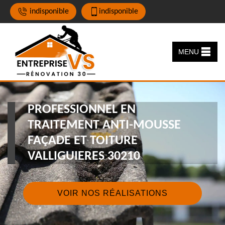
indisponible
indisponible
MENU
PROFESSIONNEL EN
TRAITEMENT ANTI-MOUSSE
FAÇADE ET TOITURE
VALLIGUIERES 30210
VOIR NOS RÉALISATIONS