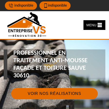
indisponible
indisponible
MENU
PROFESSIONNEL EN
TRAITEMENT ANTI-MOUSSE
FAÇADE ET TOITURE SAUVE
30610
VOIR NOS RÉALISATIONS