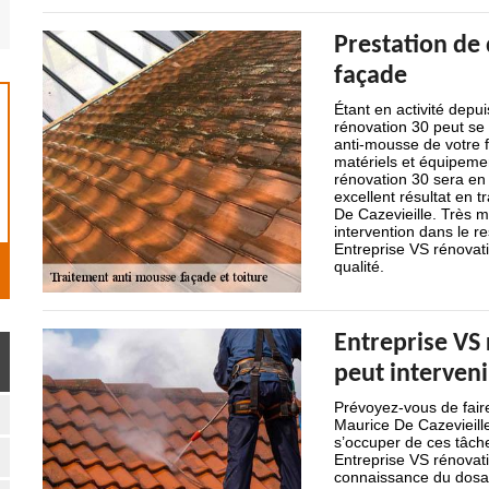
Prestation de
façade
Étant en activité depu
rénovation 30 peut se 
anti-mousse de votre 
matériels et équipeme
rénovation 30 sera en 
excellent résultat en 
De Cazevieille. Très m
intervention dans le r
Entreprise VS rénovati
qualité.
Entreprise VS 
peut interven
Prévoyez-vous de faire
Maurice De Cazevieille
s’occuper de ces tâche
Entreprise VS rénovati
connaissance du dosage