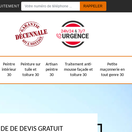
UITEMENT
Peintre
Peinture sur
Artisan
Traitement anti-
Petite
intérieur
tuile et
peintre
mousse façade et
maçonnerie en
30
toiture 30
30
toiture 30
tout genre 30
E DE DEVIS GRATUIT