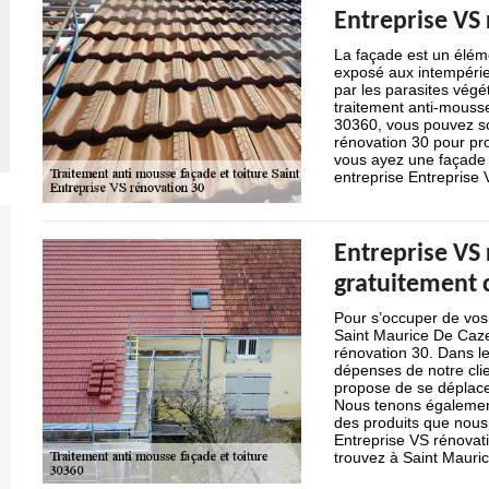
Entreprise VS
La façade est un éléme
exposé aux intempéries
par les parasites végét
traitement anti-mousse
30360, vous pouvez sol
rénovation 30 pour pr
vous ayez une façade :
entreprise Entreprise 
Entreprise VS
gratuitement 
Pour s’occuper de vos 
Saint Maurice De Cazev
rénovation 30. Dans le 
dépenses de notre clie
propose de se déplacer
Nous tenons également
des produits que nous 
Entreprise VS rénovati
trouvez à Saint Mauric