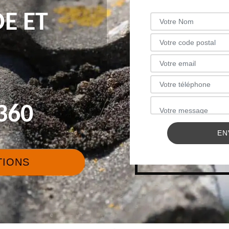
E ET
360
TIONS