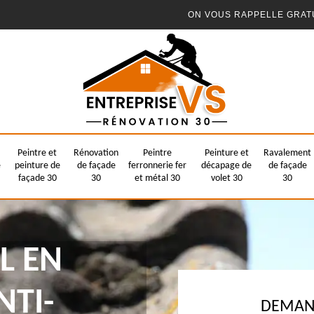
ON VOUS RAPPELLE GRAT
Peintre et
Rénovation
Peintre
Peinture et
Ravalement
e
peinture de
de façade
ferronnerie fer
décapage de
de façade
façade 30
30
et métal 30
volet 30
30
L EN
NTI-
DEMAND