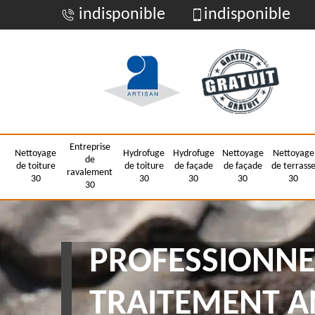
indisponible
indisponible
Entreprise
Nettoyage
Hydrofuge
Hydrofuge
Nettoyage
Nettoyage
de
de toiture
de toiture
de façade
de façade
de terrass
ravalement
30
30
30
30
30
30
PROFESSIONNE
TRAITEMENT A