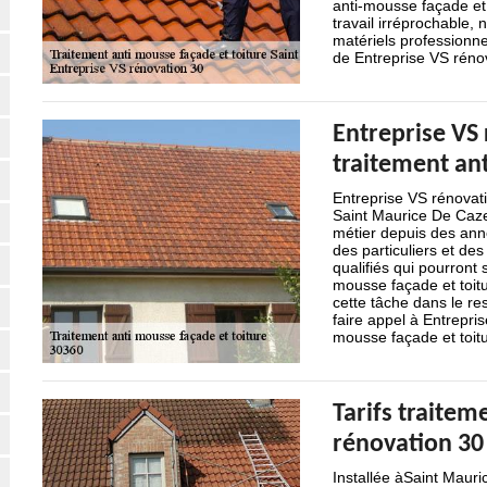
anti-mousse façade et 
travail irréprochable, 
matériels professionnel
de Entreprise VS réno
Entreprise VS 
traitement an
Entreprise VS rénovati
Saint Maurice De Caze
métier depuis des anné
des particuliers et de
qualifiés qui pourront 
mousse façade et toitu
cette tâche dans le res
faire appel à Entrepri
mousse façade et toitu
Tarifs traitem
rénovation 30
Installée àSaint Mauri