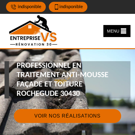
indisponible
indisponible
MENU
PROFESSIONNEL EN
TRAITEMENT ANTI-MOUSSE
FAÇADE ET TOITURE
ROCHEGUDE 30430
VOIR NOS RÉALISATIONS