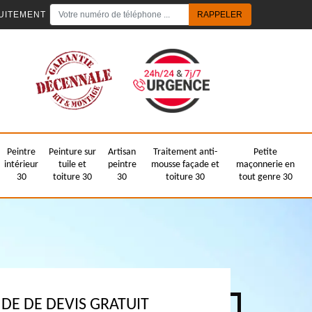
UITEMENT
Peintre
Peinture sur
Artisan
Traitement anti-
Petite
intérieur
tuile et
peintre
mousse façade et
maçonnerie en
30
toiture 30
30
toiture 30
tout genre 30
E DE DEVIS GRATUIT