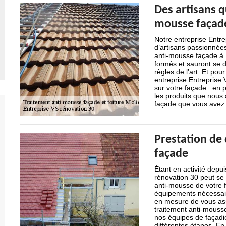
Des artisans q
mousse façade
Notre entreprise Entr
d’artisans passionnée
anti-mousse façade à 
formés et sauront se 
règles de l’art. Et pou
entreprise Entreprise 
sur votre façade : en 
les produits que nous a
façade que vous avez
Prestation de
façade
Étant en activité depu
rénovation 30 peut se 
anti-mousse de votre 
équipements nécessair
en mesure de vous assur
traitement anti-mouss
nos équipes de façadie
différentes étapes. En