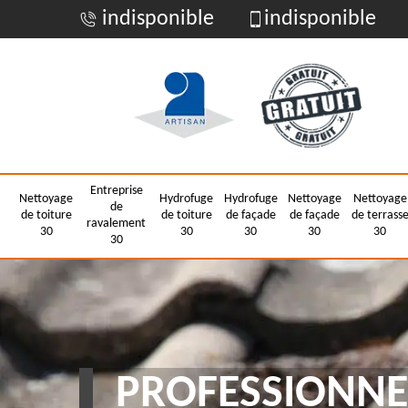
indisponible
indisponible
Entreprise
Nettoyage
Hydrofuge
Hydrofuge
Nettoyage
Nettoyage
de
de toiture
de toiture
de façade
de façade
de terrass
ravalement
30
30
30
30
30
30
PROFESSIONNE