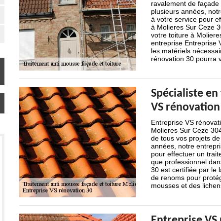
ravalement de façade 
plusieurs années, notr
à votre service pour e
à Molieres Sur Ceze 3
votre toiture à Molier
entreprise Entreprise V
les matériels nécessai
rénovation 30 pourra vo
Spécialiste en
VS rénovation
Entreprise VS rénovati
Molieres Sur Ceze 3041
de tous vos projets de
années, notre entrepri
pour effectuer un trait
que professionnel dan
30 est certifiée par le
de renoms pour protége
mousses et des lichen
Entreprise VS 