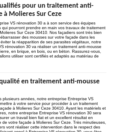
ualifiés pour un traitement anti-
 à Molieres Sur Ceze
eprise VS rénovation 30 a à son service des équipes
s qui pourront prendre en main vos travaux de traitement
Molieres Sur Ceze 30410. Nos façadiers sont très bien
débarrasser des mousses sur votre façade dans les
r éviter la réapparition de ses parasites végétaux, notre
VS rénovation 30 va réaliser un traitement anti-mousse
pierre, en brique, en bois, ou en béton. Rassurez-vous,
llons utiliser sont certifiés et adaptés au matériau de
.
 qualité en traitement anti-mousse
is plusieurs années, notre entreprise Entreprise VS
mettre à votre service pour procéder à un traitement
façade à Molieres Sur Ceze 30410. Ayant les matériels et
es, notre entreprise Entreprise VS rénovation 30 sera
er un travail bien fiat et un excellent résultat en
e de votre façade à Molieres Sur Ceze. Très minutieuses,
rs vont réaliser cette intervention dans le respect des
 faisant appel à Entreprise VS rénovation 30, vous êtes