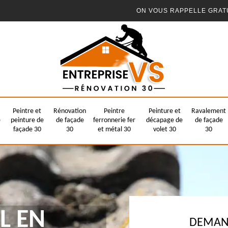
ON VOUS RAPPELLE GRAT
Peintre et
Rénovation
Peintre
Peinture et
Ravalement
e
peinture de
de façade
ferronnerie fer
décapage de
de façade
façade 30
30
et métal 30
volet 30
30
L EN
DEMAND