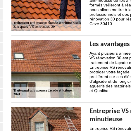
anti-mousse de toit à
formés veilleront à réa
nous allons mettre à l
professionnels et des p
rénovation 30 pour réa
Ceze 30410.
Les avantages
Ayant plusieurs années
VS rénovation 30 est p
traitement de façade e
Entreprise VS rénovati
protéger votre façade e
prolifèrent sur ces élé
d’algicide et de fongic
aguerris des matériels
et Qualibat.
Entreprise VS 
minutieuse
Entreprise VS rénovati