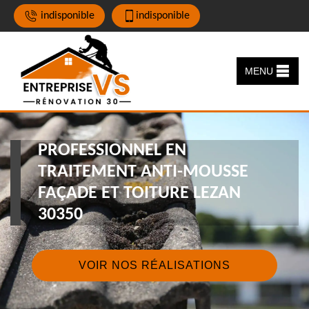
indisponible
indisponible
MENU
PROFESSIONNEL EN
TRAITEMENT ANTI-MOUSSE
FAÇADE ET TOITURE LEZAN
30350
VOIR NOS RÉALISATIONS