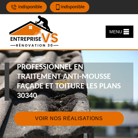
indisponible
indisponible
MENU
PROFESSIONNEL EN
TRAITEMENT ANTI-MOUSSE
FAÇADE ET TOITURE LES PLANS
30340
VOIR NOS RÉALISATIONS