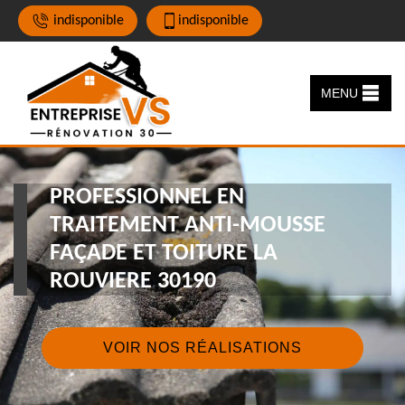
indisponible
indisponible
MENU
PROFESSIONNEL EN
TRAITEMENT ANTI-MOUSSE
FAÇADE ET TOITURE LA
ROUVIERE 30190
VOIR NOS RÉALISATIONS