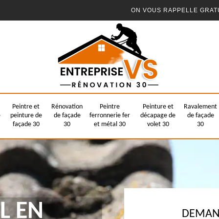
ON VOUS RAPPELLE GRAT
Peintre et
Rénovation
Peintre
Peinture et
Ravalement
e
peinture de
de façade
ferronnerie fer
décapage de
de façade
façade 30
30
et métal 30
volet 30
30
L EN
DEMAND