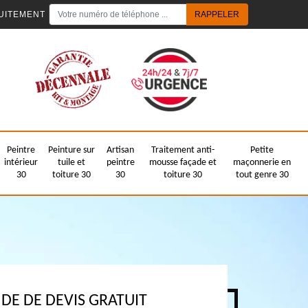
UITEMENT
Peintre
Peinture sur
Artisan
Traitement anti-
Petite
intérieur
tuile et
peintre
mousse façade et
maçonnerie en
30
toiture 30
30
toiture 30
tout genre 30
E DE DEVIS GRATUIT