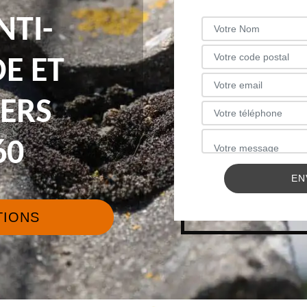
NTI-
E ET
IERS
60
TIONS