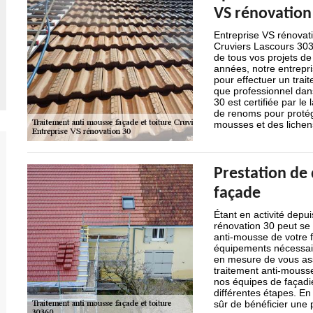
VS rénovation
Entreprise VS rénovati
Cruviers Lascours 3036
de tous vos projets de
années, notre entrepri
pour effectuer un trait
que professionnel dan
30 est certifiée par le
de renoms pour protége
mousses et des lichen
Prestation de
façade
Étant en activité depu
rénovation 30 peut se 
anti-mousse de votre 
équipements nécessair
en mesure de vous assur
traitement anti-mouss
nos équipes de façadie
différentes étapes. En
sûr de bénéficier une p