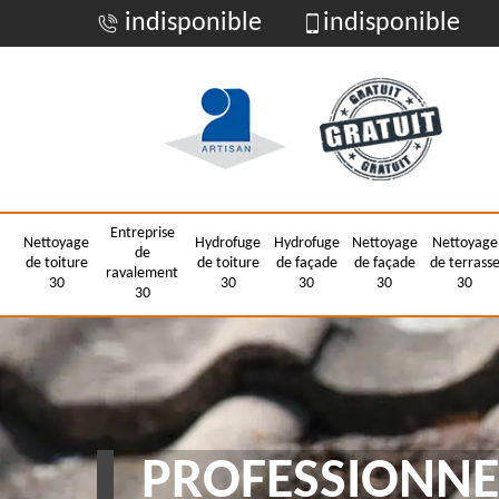
indisponible
indisponible
Entreprise
Nettoyage
Hydrofuge
Hydrofuge
Nettoyage
Nettoyage
de
de toiture
de toiture
de façade
de façade
de terrass
ravalement
30
30
30
30
30
30
PROFESSIONNE