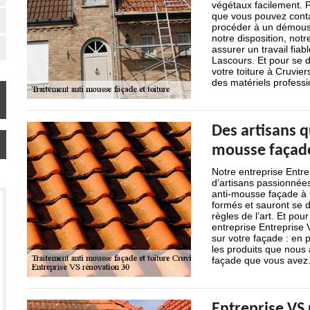
végétaux facilement. 
que vous pouvez conta
procéder à un démouss
notre disposition, not
assurer un travail fia
Lascours. Et pour se 
votre toiture à Cruvier
des matériels professi
Des artisans q
mousse façade
Notre entreprise Entr
d’artisans passionnée
anti-mousse façade à 
formés et sauront se 
règles de l’art. Et pou
entreprise Entreprise 
sur votre façade : en 
les produits que nous a
façade que vous avez
Entreprise VS 