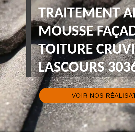
TRAITEMENT A
MOUSSE FAÇAD
TOITURE CRUV
LASCOURS 303
VOIR NOS RÉALISA