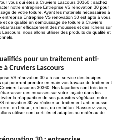
Pour vous qui êtes à Cruviers Lascours 30360 ; sachez
cter notre entreprise Entreprise VS rénovation 30 pour
age de votre toiture. Ayant les matériels nécessaires à
re entreprise Entreprise VS rénovation 30 est apte à vous
ble et de qualité en démoussage de toiture à Cruviers
débarrasser efficacement des mousses et des lichens sur
s Lascours, nous allons utiliser des produits de qualité et
onnels.
ualifiés pour un traitement anti-
 à Cruviers Lascours
eprise VS rénovation 30 a à son service des équipes
s qui pourront prendre en main vos travaux de traitement
Cruviers Lascours 30360. Nos façadiers sont très bien
débarrasser des mousses sur votre façade dans les
r éviter la réapparition de ses parasites végétaux, notre
VS rénovation 30 va réaliser un traitement anti-mousse
pierre, en brique, en bois, ou en béton. Rassurez-vous,
llons utiliser sont certifiés et adaptés au matériau de
.
rénovation 30 : entreprise