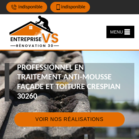
indisponible
indisponible
MENU
PROFESSIONNEL EN
TRAITEMENT ANTI-MOUSSE
FAÇADE ET TOITURE CRESPIAN
30260
VOIR NOS RÉALISATIONS