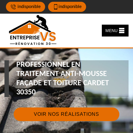
indisponible
indisponible
MENU
PROFESSIONNEL EN
TRAITEMENT ANTI-MOUSSE
FAÇADE ET TOITURE CARDET
30350
VOIR NOS RÉALISATIONS