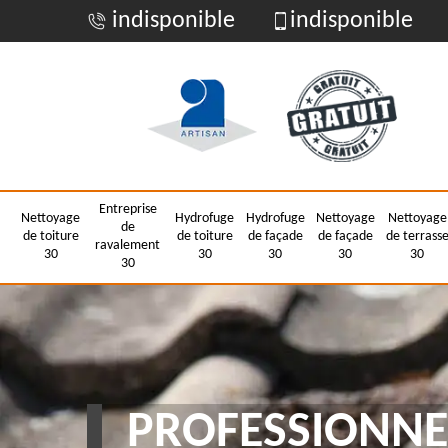
indisponible
indisponible
Entreprise
Nettoyage
Hydrofuge
Hydrofuge
Nettoyage
Nettoyage
de
de toiture
de toiture
de façade
de façade
de terrass
ravalement
30
30
30
30
30
30
PROFESSIONNE