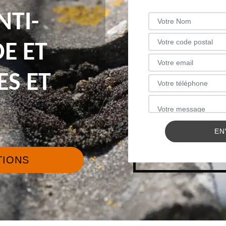
NTI-
E ET
ES ET
TIONS