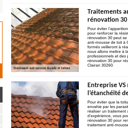
Traitements an
rénovation 30
Pour éviter l’apparitio
pour renforcer la résis
rénovation 30 peut se 
anti-mousse de toit à
formés veilleront à réa
nous allons mettre à l
professionnels et des p
rénovation 30 pour réa
Clairan 30260.
Entreprise VS
l’étanchéité d
Pour éviter que la toit
envahie par les parasi
réaliser un traitement
d’expérience, vous pou
rénovation 30 pour renf
traitement anti-mousse