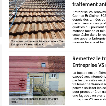
traitement an
Entreprise VS rénovati
Cannes Et Clairan 302
depuis des années et 
particuliers et des pr
qualifiés qui pourront 
mousse façade et toitu
cette tâche dans le res
faire appel à Entrepri
mousse façade et toit
Remettez le t
Entreprise VS
La façade est un éléme
exposé aux intempéries
par les parasites végét
traitement anti-mousse
pouvez solliciter les 
pour procéder à un tr
une façade : en pierre
Entreprise VS rénovati