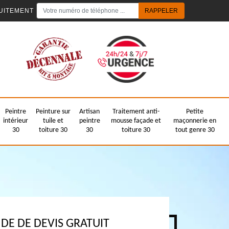
UITEMENT
Peintre
Peinture sur
Artisan
Traitement anti-
Petite
intérieur
tuile et
peintre
mousse façade et
maçonnerie en
30
toiture 30
30
toiture 30
tout genre 30
E DE DEVIS GRATUIT