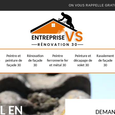
ON VOUS RAPPELLE GRAT
Peintre et
Rénovation
Peintre
Peinture et
Ravalement
e
peinture de
de façade
ferronnerie fer
décapage de
de façade
façade 30
30
et métal 30
volet 30
30
L EN
DEMAND