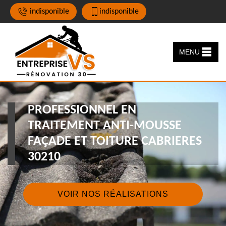
indisponible
indisponible
MENU
PROFESSIONNEL EN
TRAITEMENT ANTI-MOUSSE
FAÇADE ET TOITURE CABRIERES
30210
VOIR NOS RÉALISATIONS