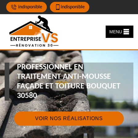
indisponible
indisponible
MENU
PROFESSIONNEL EN
TRAITEMENT ANTI-MOUSSE
FAÇADE ET TOITURE BOUQUET
30580
VOIR NOS RÉALISATIONS