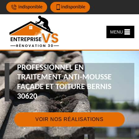
indisponible
indisponible
MENU
PROFESSIONNEL EN
TRAITEMENT ANTI-MOUSSE
FAÇADE ET TOITURE BERNIS
30620
VOIR NOS RÉALISATIONS