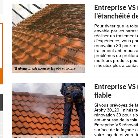
Entreprise VS
l’étanchéité d
Pour éviter que la toit
envahie par les parasi
réaliser un traitement
d’expérience, vous pou
rénovation 30 pour renf
traitement anti-mousse
problèmes de proliférat
meilleurs produits pour 
n’hésitez plus à conta
Entreprise VS 
fiable
Si vous prévoyez de fa
Arphy 30120 ; n’hésite
rénovation 30 pour s’o
anti-mousse de la toit
Entreprise VS rénovati
surface de la façade o
votre façade et votre t