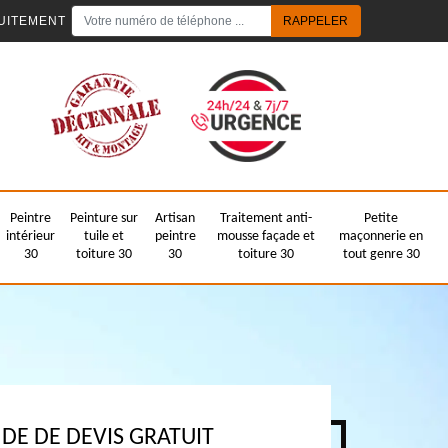
UITEMENT
Peintre
Peinture sur
Artisan
Traitement anti-
Petite
intérieur
tuile et
peintre
mousse façade et
maçonnerie en
30
toiture 30
30
toiture 30
tout genre 30
E DE DEVIS GRATUIT