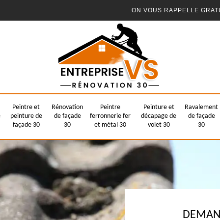
ON VOUS RAPPELLE GRAT
Peintre et
Rénovation
Peintre
Peinture et
Ravalement
e
peinture de
de façade
ferronnerie fer
décapage de
de façade
façade 30
30
et métal 30
volet 30
30
DEMAND