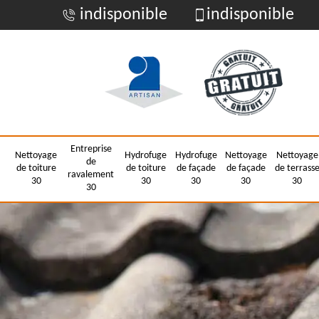
indisponible
indisponible
Entreprise
Nettoyage
Hydrofuge
Hydrofuge
Nettoyage
Nettoyage
de
de toiture
de toiture
de façade
de façade
de terrass
ravalement
30
30
30
30
30
30