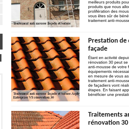
meilleurs produits pou
produits que nous allon
prolifération des mous
vous êtes sûr de bénéfi
traitement anti-mousse
Prestation de
façade
Étant en activité depu
rénovation 30 peut se 
anti-mousse de votre f
équipements nécessair
en mesure de vous assur
traitement anti-mouss
de façadiers vont réali
étapes. En faisant app
bénéficier une prestati
Traitements an
rénovation 30