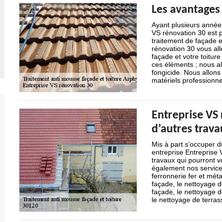
Les avantages
Ayant plusieurs années
VS rénovation 30 est p
traitement de façade e
rénovation 30 vous all
façade et votre toiture
ces éléments ; nous all
fongicide. Nous allons
matériels professionne
Entreprise VS
d’autres trava
Mis à part s’occuper d
entreprise Entreprise
travaux qui pourront v
également nos services
ferronnerie fer et méta
façade, le nettoyage de 
façade, le nettoyage d
le nettoyage de terra