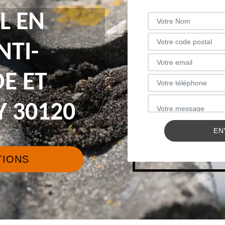
L EN
NTI-
E ET
Y 30120
TIONS