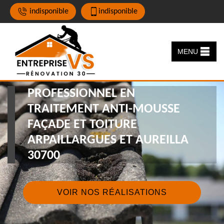
indisponible
indisponible
MENU
PROFESSIONNEL EN
TRAITEMENT ANTI-MOUSSE
FAÇADE ET TOITURE
ARPAILLARGUES ET AUREILLA
30700
VOIR NOS RÉALISATIONS