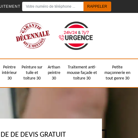
UITEMENT
Peintre
Peinture sur
Artisan
Traitement anti-
Petite
intérieur
tuile et
peintre
mousse façade et
maçonnerie en
30
toiture 30
30
toiture 30
tout genre 30
E DE DEVIS GRATUIT