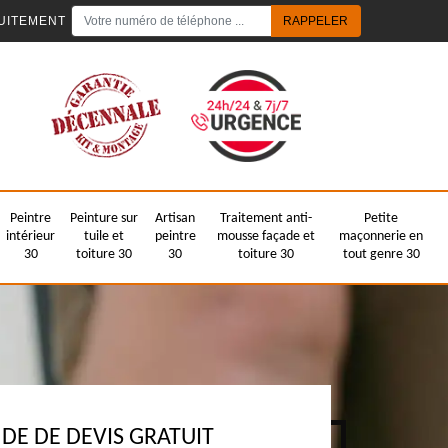
UITEMENT
Peintre
Peinture sur
Artisan
Traitement anti-
Petite
intérieur
tuile et
peintre
mousse façade et
maçonnerie en
30
toiture 30
30
toiture 30
tout genre 30
E DE DEVIS GRATUIT