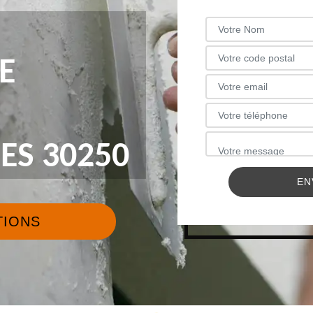
E
S 30250
TIONS