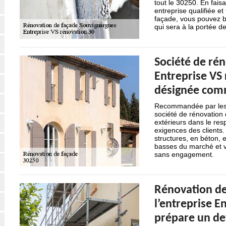
tout le 30250. En fais
entreprise qualifiée et
façade, vous pouvez bé
qui sera à la portée de
Société de rén
Entreprise VS 
désignée comm
Recommandée par les p
société de rénovation 
extérieurs dans le resp
exigences des clients. 
structures, en béton, e
basses du marché et v
sans engagement.
Rénovation de
l’entreprise E
prépare un dev