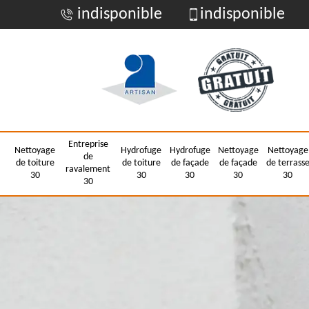
indisponible
indisponible
Entreprise
Nettoyage
Hydrofuge
Hydrofuge
Nettoyage
Nettoyage
de
de toiture
de toiture
de façade
de façade
de terrass
ravalement
30
30
30
30
30
30