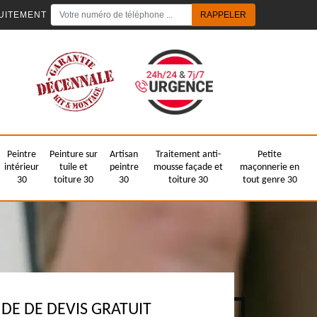
UITEMENT
Peintre
Peinture sur
Artisan
Traitement anti-
Petite
intérieur
tuile et
peintre
mousse façade et
maçonnerie en
30
toiture 30
30
toiture 30
tout genre 30
E DE DEVIS GRATUIT