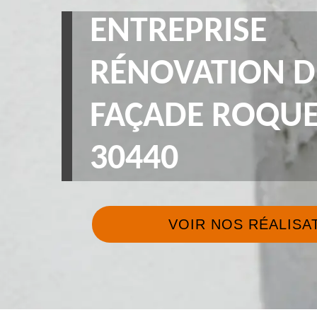
ENTREPRISE
RÉNOVATION D
FAÇADE ROQU
30440
VOIR NOS RÉALISA