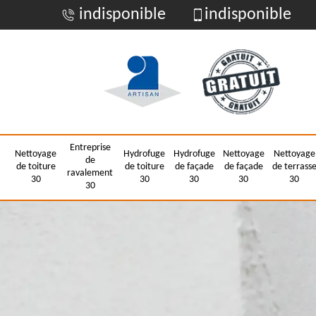
indisponible
indisponible
Entreprise
Nettoyage
Hydrofuge
Hydrofuge
Nettoyage
Nettoyage
de
de toiture
de toiture
de façade
de façade
de terrass
ravalement
30
30
30
30
30
30