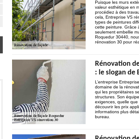
Puisque les murs extér
valeur esthétique en m
procédiez à des travau
cela, Entreprise VS r
types de peintures dif
cette peinture. Grâce 
seulement embellie mai
Roquedur 30440, nous 
rénovation 30 pour réa
Rénovation de 
: le slogan de
L’entreprise Entrepris
domaine de la rénovati
qui les propriétaires 
structures. Son équipe
exigences, quelle que 
découvrir les prix app
informations plus déta
bureau.
Rénovation de