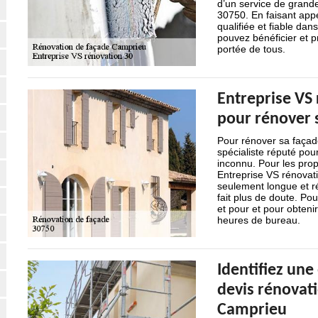
d’un service de grande 
30750. En faisant appe
qualifiée et fiable dan
pouvez bénéficier et pr
portée de tous.
Entreprise VS 
pour rénover 
Pour rénover sa façade
spécialiste réputé pou
inconnu. Pour les propr
Entreprise VS rénovati
seulement longue et ré
fait plus de doute. Po
et pour et pour obteni
heures de bureau.
Identifiez une
devis rénovati
Camprieu