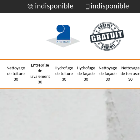
indisponible
indisponible
Entreprise
Nettoyage
Hydrofuge
Hydrofuge
Nettoyage
Nettoyage
de
de toiture
de toiture
de façade
de façade
de terrass
ravalement
30
30
30
30
30
30