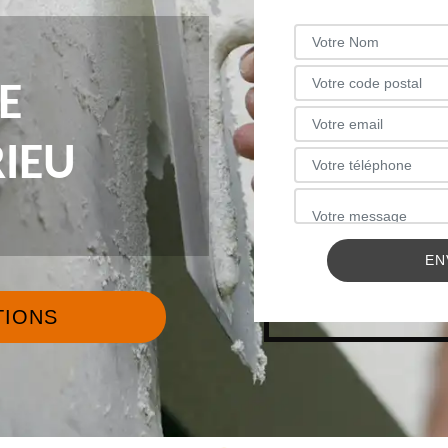
E
IEU
TIONS