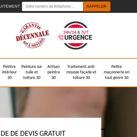
UITEMENT
Peintre
Peinture sur
Artisan
Traitement anti-
Petite
intérieur
tuile et
peintre
mousse façade et
maçonnerie en
30
toiture 30
30
toiture 30
tout genre 30
E DE DEVIS GRATUIT