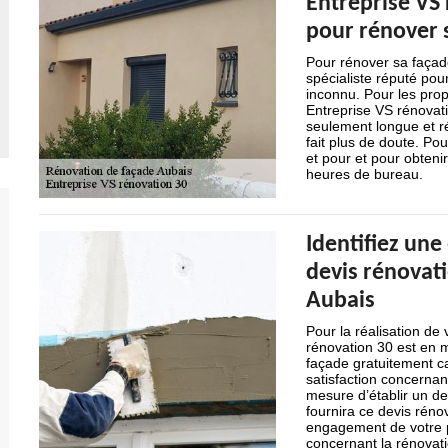
Entreprise VS 
pour rénover 
Pour rénover sa façade
spécialiste réputé pou
inconnu. Pour les propr
Entreprise VS rénovati
seulement longue et ré
fait plus de doute. Po
et pour et pour obteni
heures de bureau.
Identifiez une
devis rénovati
Aubais
Pour la réalisation de
rénovation 30 est en m
façade gratuitement ca
satisfaction concernan
mesure d’établir un dev
fournira ce devis rén
engagement de votre pa
concernant la rénovat