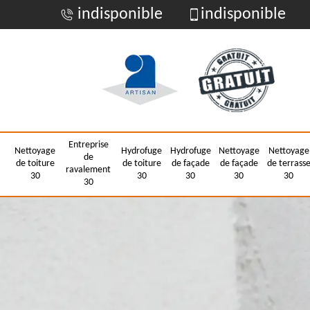
indisponible
indisponible
Entreprise
Nettoyage
Hydrofuge
Hydrofuge
Nettoyage
Nettoyage
de
de toiture
de toiture
de façade
de façade
de terrass
ravalement
30
30
30
30
30
30