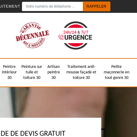
UITEMENT
Peintre
Peinture sur
Artisan
Traitement anti-
Petite
intérieur
tuile et
peintre
mousse façade et
maçonnerie en
30
toiture 30
30
toiture 30
tout genre 30
E DE DEVIS GRATUIT