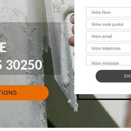
E
 30250
TIONS