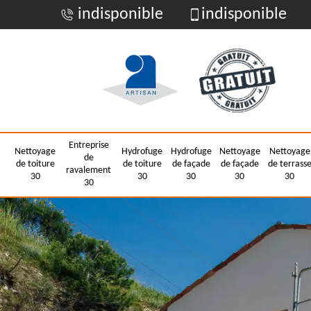
indisponible
indisponible
Entreprise
Nettoyage
Hydrofuge
Hydrofuge
Nettoyage
Nettoyage
de
de toiture
de toiture
de façade
de façade
de terrass
ravalement
30
30
30
30
30
30