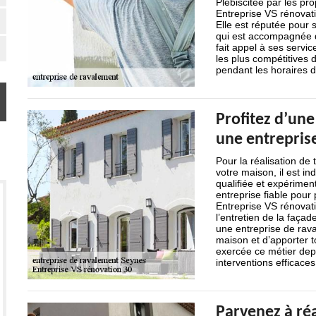
Plébiscitée par les pr
Entreprise VS rénovati
Elle est réputée pour s
qui est accompagnée d
fait appel à ses servi
les plus compétitives 
pendant les horaires de
Profitez d’une
une entrepris
Pour la réalisation de
votre maison, il est i
qualifiée et expérimen
entreprise fiable pour
Entreprise VS rénovatio
l’entretien de la faça
une entreprise de rav
maison et d’apporter t
exercée ce métier depu
interventions efficaces
Parvenez à réa