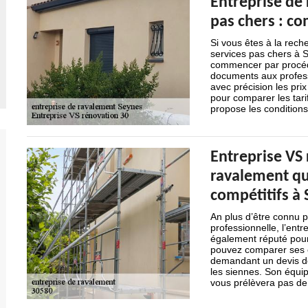
Entreprise de
pas chers : c
Si vous êtes à la rec
services pas chers à 
commencer par procéde
documents aux profess
avec précision les pri
pour comparer les tari
propose les conditions
Entreprise VS 
ravalement qui
compétitifs à
An plus d’être connu p
professionnelle, l’ent
également réputé pour
pouvez comparer ses co
demandant un devis dé
les siennes. Son équi
vous prélèvera pas de 