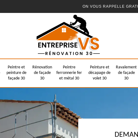
ON VOUS RAPPELLE GRAT
Peintre et
Rénovation
Peintre
Peinture et
Ravalement
e
peinture de
de façade
ferronnerie fer
décapage de
de façade
façade 30
30
et métal 30
volet 30
30
DEMAND