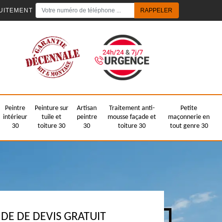
UITEMENT
Peintre
Peinture sur
Artisan
Traitement anti-
Petite
intérieur
tuile et
peintre
mousse façade et
maçonnerie en
30
toiture 30
30
toiture 30
tout genre 30
E DE DEVIS GRATUIT