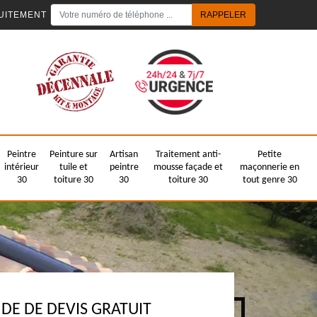
UITEMENT
Peintre
Peinture sur
Artisan
Traitement anti-
Petite
intérieur
tuile et
peintre
mousse façade et
maçonnerie en
30
toiture 30
30
toiture 30
tout genre 30
E DE DEVIS GRATUIT