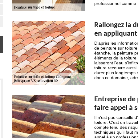
professionnel comme 
Rallongez la d
en appliquant 
D’après les informati
de peinture sur toitur
étanche, la peinture p
éléments de la toiture
laisseront l’eau s’infi
toiture recouvre aussi
durer plus longtemps q
dans ce domaine, adre
Entreprise de 
faire appel à 
Il n’est pas conseillé 
toiture. C’est un trava
compte tenu des risque
techniques qu’il faut m
appel à un profession