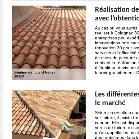
Réalisation de
avec l’obtenti
Au cas où vous aurez d
réaliser à Colognac 3
entreprises peu expéri
interventions raté mai
rénovation 30 pour assu
services et l’efficacit
de choix de peinture qu
confiant la réalisatio
d’établir un devis pei
fournir gratuitement. D
Les différente
le marché
Selon les résultats qu
sur toiture, il existe t
connue. Elle est dispo
vernis de toiture existe
qu’on appelle les pein
des problèmes dans le