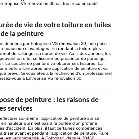
Entreprise VS rénovation 30 est très recommandé.
urée de vie de votre toiture en tuiles
de la peinture
ons données par Entreprise VS rénovation 30, une pose
e a beaucoup d’avantages. En rendant la toiture plus
ermet de rallonger sa durée de vie. Au fil des années, les
 peuvent en effet se fissurer ou présenter de pores qui
ltrer. La couche de peinture va obturer ces fissures. La
 une belle allure après une application de peinture et va
ue prévu. Si vous êtes à la recherche d’un professionnel
ssez-vous à Entreprise VS rénovation 30.
pose de peinture : les raisons de
ses services
d’effectuer soi-même l’application de peinture sur sa
il en hauteur qui n’est pas à la portée d’un profane
s d’accident. En plus, il faut certaines compétences
aîtriser avant et pendant l’application de peinture. Faire
nel est recommandé. À Colognac, dans le 30460,