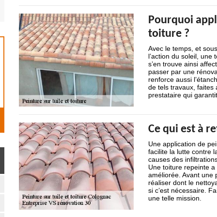
Pourquoi appl
toiture ?
Avec le temps, et sous
l’action du soleil, une
s’en trouve ainsi affec
passer par une rénovat
renforce aussi l’étanch
de tels travaux, faite
prestataire qui garanti
Ce qui est à re
Une application de pein
facilite la lutte contre
causes des infiltrations
Une toiture repeinte a 
améliorée. Avant une p
réaliser dont le netto
si c’est nécessaire. F
une telle mission.