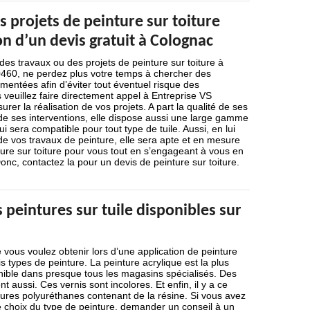
s projets de peinture sur toiture
on d’un devis gratuit à Colognac
es travaux ou des projets de peinture sur toiture à
0460, ne perdez plus votre temps à chercher des
mentées afin d’éviter tout éventuel risque des
s veuillez faire directement appel à Entreprise VS
rer la réalisation de vos projets. A part la qualité de ses
é de ses interventions, elle dispose aussi une large gamme
i sera compatible pour tout type de tuile. Aussi, en lui
n de vos travaux de peinture, elle sera apte et en mesure
nture sur toiture pour vous tout en s’engageant à vous en
onc, contactez la pour un devis de peinture sur toiture.
s peintures sur tuile disponibles sur
e vous voulez obtenir lors d’une application de peinture
rois types de peinture. La peinture acrylique est la plus
nible dans presque tous les magasins spécialisés. Des
nt aussi. Ces vernis sont incolores. Et enfin, il y a ce
tures polyuréthanes contenant de la résine. Si vous avez
 choix du type de peinture, demander un conseil à un