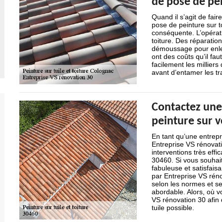
de pose de pei
Quand il s’agit de fai
pose de peinture sur t
conséquente. L’opérat
toiture. Des réparation
démoussage pour enlev
ont des coûts qu’il faut
facilement les milliers
avant d’entamer les tr
Contactez une 
peinture sur v
En tant qu’une entrepri
Entreprise VS rénovati
interventions très eff
30460. Si vous souhait
fabuleuse et satisfais
par Entreprise VS réno
selon les normes et sel
abordable. Alors, où v
VS rénovation 30 afin q
tuile possible.