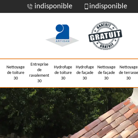
indisponible
indisponible
Entreprise
Nettoyage
Hydrofuge
Hydrofuge
Nettoyage
Nettoyage
de
de toiture
de toiture
de façade
de façade
de terrass
ravalement
30
30
30
30
30
30