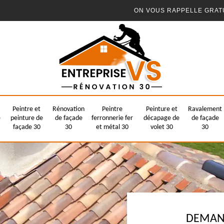
ON VOUS RAPPELLE GRAT
Peintre et
Rénovation
Peintre
Peinture et
Ravalement
e
peinture de
de façade
ferronnerie fer
décapage de
de façade
façade 30
30
et métal 30
volet 30
30
DEMAND