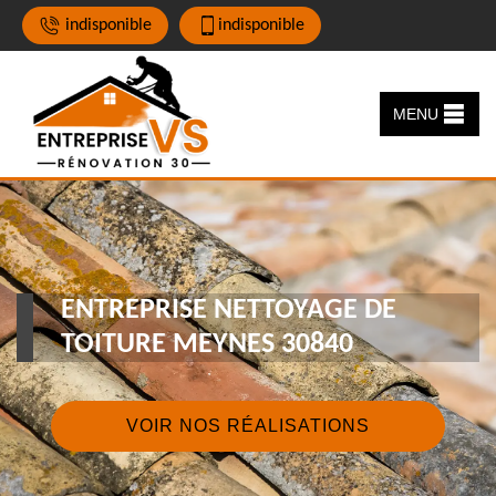
indisponible
indisponible
MENU
ENTREPRISE NETTOYAGE DE
TOITURE MEYNES 30840
VOIR NOS RÉALISATIONS