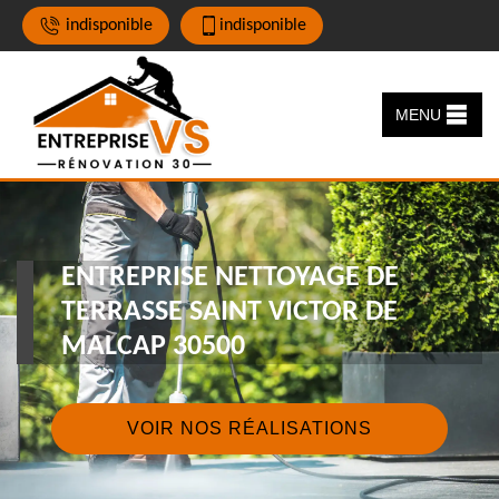
indisponible
indisponible
MENU
ENTREPRISE NETTOYAGE DE
TERRASSE SAINT VICTOR DE
MALCAP 30500
VOIR NOS RÉALISATIONS