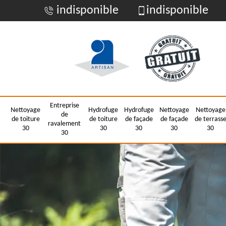
indisponible
indisponible
Entreprise
Nettoyage
Hydrofuge
Hydrofuge
Nettoyage
Nettoyage
de
de toiture
de toiture
de façade
de façade
de terrass
ravalement
30
30
30
30
30
30