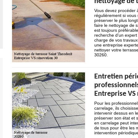
nettoyage de t
Vous devez procéder à 
régulièrement si vous 
préserver le plus longt
faire le nettoyage de s
est toujours préférable
recherche d’un expert 
charge de vos travaux,
une entreprise expert
nettoyer votre terrasse
30260.
Entretien péri
professionnels
Entreprise VS
Pour les professionne
carrelage, ils choisis
intervenir dessus en l
préserver son état et s
en carrelage peut inte
de tous pour être les 
intervention périodiqu