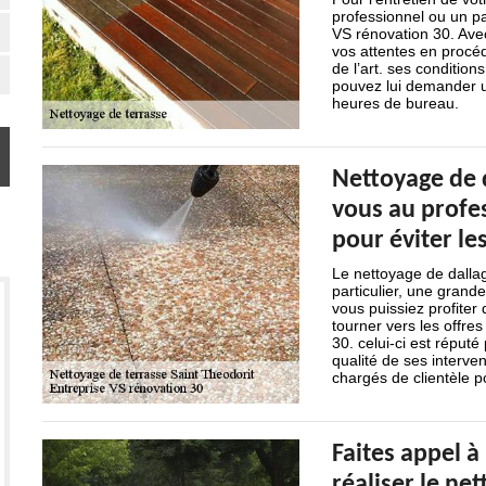
professionnel ou un pa
VS rénovation 30. Avec
vos attentes en procé
de l’art. ses condition
pouvez lui demander u
heures de bureau.
Nettoyage de d
vous au profe
pour éviter le
Le nettoyage de dallag
particulier, une grande
vous puissiez profiter
tourner vers les offre
30. celui-ci est réputé
qualité de ses interve
chargés de clientèle p
Faites appel 
réaliser le ne