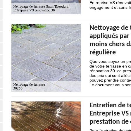
Entreprise VS rénovati
engagement et sans fr
Nettoyage de t
appliqués par 
moins chers d
régulière
Que vous soyez un prof
de votre terrasse en c
rénovation 30. ce pres
des prix qui sont alléc
pouvez prendre contact
Le document vous sera
Entretien de t
Entreprise VS
prestation de 
Pour l’entretien de vo