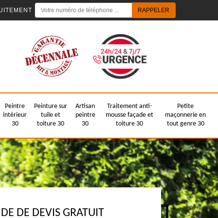
UITEMENT
Peintre
Peinture sur
Artisan
Traitement anti-
Petite
intérieur
tuile et
peintre
mousse façade et
maçonnerie en
30
toiture 30
30
toiture 30
tout genre 30
E DE DEVIS GRATUIT