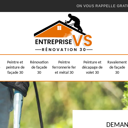
ON VOUS RAPPELLE GRAT
Peintre et
Rénovation
Peintre
Peinture et
Ravalement
e
peinture de
de façade
ferronnerie fer
décapage de
de façade
façade 30
30
et métal 30
volet 30
30
DEMAND