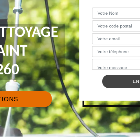
ETTOYAGE
AINT
260
TIONS