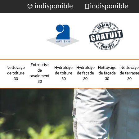
indisponible
indisponible
Entreprise
Nettoyage
Hydrofuge
Hydrofuge
Nettoyage
Nettoyage
de
de toiture
de toiture
de façade
de façade
de terrass
ravalement
30
30
30
30
30
30