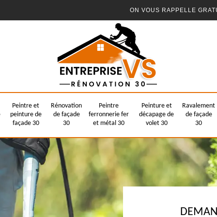
ON VOUS RAPPELLE GRAT
Peintre et
Rénovation
Peintre
Peinture et
Ravalement
e
peinture de
de façade
ferronnerie fer
décapage de
de façade
façade 30
30
et métal 30
volet 30
30
DEMAND