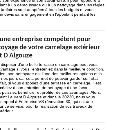
 son expérience et son savoir-faire, il peut répondre à
dant à un démoussage ou à un nettoyage dans les règles
s tarifaires sont adaptées à tous les budgets et vous
n devis sans engagement en l’appelant pendant les
à une entreprise compétent pour
ttoyage de votre carrelage extérieur
t D Aigouze
 disposer d’une belle terrasse en carrelage peut vous
antage si vous l’entreteniez dans la meilleure condition.
en, son nettoyage est l’une des meilleures options et la
os jours car cela permet de pouvoir garder son état
ait, si vous disposez d’une terrasse en carrelage, il est
océdiez à son entretien de nettoyage d’une façon
 puissiez bénéficier et profiter de ces avantages. Alors,
Saint Laurent D Aigouze et dans le 30220, nous vous
 appel à Entreprise VS rénovation 30, qui est une
ur ce service, pour la réalisation de vos travaux de
térieur.