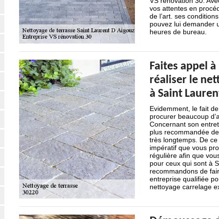
VS rénovation 30. Avec
vos attentes en procé
de l’art. ses condition
pouvez lui demander u
heures de bureau.
Faites appel 
réaliser le ne
à Saint Lauren
Evidemment, le fait de
procurer beaucoup d’av
Concernant son entreti
plus recommandée de n
très longtemps. De ce f
impératif que vous pr
régulière afin que vous
pour ceux qui sont à 
recommandons de faire
entreprise qualifiée po
nettoyage carrelage ex