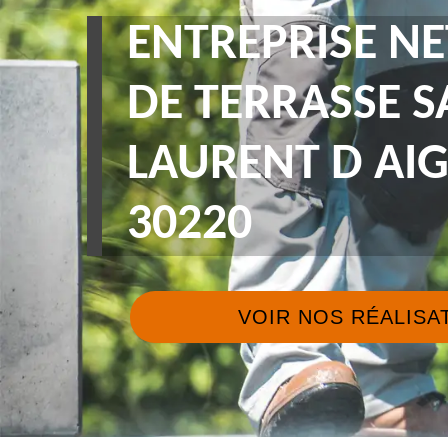
ENTREPRISE N
DE TERRASSE S
LAURENT D AI
30220
VOIR NOS RÉALISA