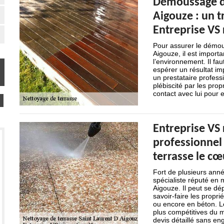
Démoussage de
Aigouze : un tr
Entreprise VS
Pour assurer le démou
Aigouze, il est importa
l’environnement. Il fa
espérer un résultat im
un prestataire profes
plébiscité par les prop
contact avec lui pour e
Entreprise VS 
professionnel 
terrasse le cœ
Fort de plusieurs anné
spécialiste réputé en 
Aigouze. Il peut se dé
savoir-faire les propr
ou encore en béton. Le
plus compétitives du 
devis détaillé sans e