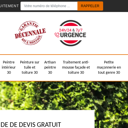
UITEMENT
Peintre
Peinture sur
Artisan
Traitement anti-
Petite
intérieur
tuile et
peintre
mousse façade et
maçonnerie en
30
toiture 30
30
toiture 30
tout genre 30
E DE DEVIS GRATUIT