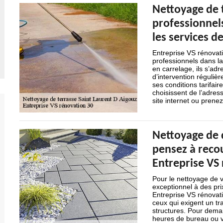
Nettoyage de t
professionnels
les services d
Entreprise VS rénovati
professionnels dans la
en carrelage, ils s’adr
d’intervention régulièr
ses conditions tarifair
choisissent de l’adress
site internet ou prene
Nettoyage de d
pensez à recou
Entreprise VS
Pour le nettoyage de vo
exceptionnel à des pri
Entreprise VS rénovati
ceux qui exigent un tra
structures. Pour deman
heures de bureau ou vi