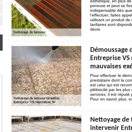
esthétique, en plus de
poreuse et peut se fis
indispensable dès que
l’effectuer, faites app
utilisant un produit de
tarifaires sont dispon
devis.
Démoussage de
Entreprise VS 
mauvaises exé
Pour effectuer le démo
prestataire dont la c
est celui qui est reco
plébiscité par les plus
services, il est réputé
Pour en savoir plus, 
Nettoyage de t
intervenir Ent