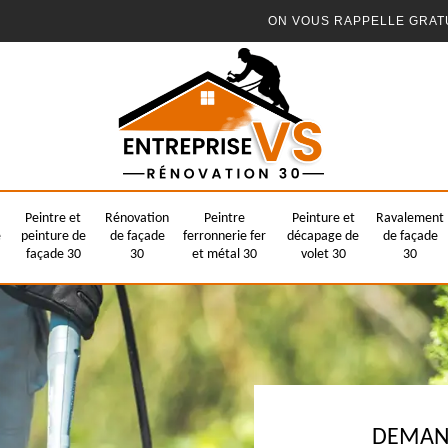
ON VOUS RAPPELLE GRAT
Peintre et
Rénovation
Peintre
Peinture et
Ravalement
e
peinture de
de façade
ferronnerie fer
décapage de
de façade
façade 30
30
et métal 30
volet 30
30
DEMAND