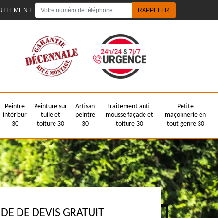
UITEMENT
Peintre
Peinture sur
Artisan
Traitement anti-
Petite
intérieur
tuile et
peintre
mousse façade et
maçonnerie en
30
toiture 30
30
toiture 30
tout genre 30
E DE DEVIS GRATUIT