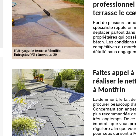
professionnel 
terrasse le cœ
Fort de plusieurs anné
spécialiste réputé en 
déplacer partout dans l
propriétaires qui poss
béton. Les conditions t
compétitives du march
détaillé sans engagem
Faites appel 
réaliser le ne
à Montfrin
Evidemment, le fait de
procurer beaucoup d’av
Concernant son entreti
plus recommandée de n
très longtemps. De ce f
impératif que vous pr
régulière afin que vous
pour ceux qui sont à 