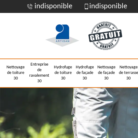
indisponible
indisponible
Entreprise
Nettoyage
Hydrofuge
Hydrofuge
Nettoyage
Nettoyage
de
de toiture
de toiture
de façade
de façade
de terrass
ravalement
30
30
30
30
30
30