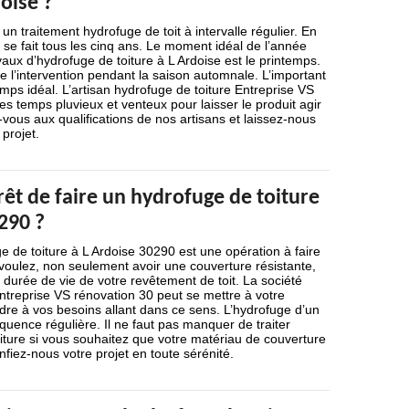
doise ?
e un traitement hydrofuge de toit à intervalle régulier. En
n se fait tous les cinq ans. Le moment idéal de l’année
vaux d’hydrofuge de toiture à L Ardoise est le printemps.
e l’intervention pendant la saison automnale. L’important
emps idéal. L’artisan hydrofuge de toiture Entreprise VS
es temps pluvieux et venteux pour laisser le produit agir
ous aux qualifications de nos artisans et laissez-nous
projet.
érêt de faire un hydrofuge de toiture
290 ?
e de toiture à L Ardoise 30290 est une opération à faire
voulez, non seulement avoir une couverture résistante,
a durée de vie de votre revêtement de toit. La société
ntreprise VS rénovation 30 peut se mettre à votre
dre à vos besoins allant dans ce sens. L’hydrofuge d’un
équence régulière. Il ne faut pas manquer de traiter
oiture si vous souhaitez que votre matériau de couverture
fiez-nous votre projet en toute sérénité.