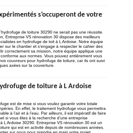
expérimentés s’occuperont de votre
 l’hydrofuge de toiture 30290 ne serait pas une réussite.
on, Entreprise VS rénovation 30 dispose des meilleurs
cialistes en hydrofuge de toit à L Ardoise. Notre équipe
ser sur le chantier et s’engage à respecter le cahier des
ir correctement sa mission, notre équipe applique une
t conforme aux normes. Vous pouvez entièrement vous
 nos couvreurs pour hydrofuge de toiture, car ils ont suivi
ques axées sur la couverture.
ydrofuge de toiture à L Ardoise
fuge est de mise si vous voulez garantir votre totale
mpéries. En effet, le traitement hydrofuge vous permettra
ble à l’air et à l’eau. Par ailleurs, il est impératif de faire
el si vous êtes à la recherche d’une entreprise
 à L Ardoise 30290. Entreprise VS rénovation 30 est un
oiture qui est en activité depuis de nombreuses années.
pter sur nous pour prendre en main votre projet