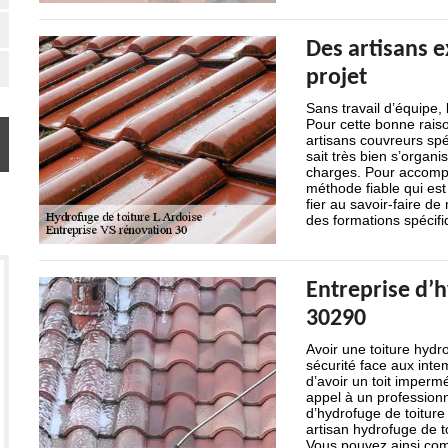
Des artisans 
projet
Sans travail d’équipe,
Pour cette bonne rais
artisans couvreurs spé
sait très bien s’organi
charges. Pour accompl
méthode fiable qui es
fier au savoir-faire de
des formations spécifi
Entreprise d’h
30290
Avoir une toiture hydro
sécurité face aux inte
d’avoir un toit imperméa
appel à un professionn
d’hydrofuge de toiture
artisan hydrofuge de t
Vous pouvez ainsi com