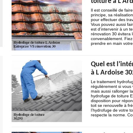
toiture à L Ar
Il est conseillé de fair
principe, sa réalisatio
pour effectuer des tra
Vous pouvez aussi fair
est d’intervenir à un t
rénovation 30 évitera l
convenablement. Fiez-v
prendre en main votre 
Quel est l’int
à L Ardoise 30
Le traitement hydrofug
régulièrement si vous 
mais aussi rallonger l
hydrofuge de toiture E
disposition pour répon
toit se renouvelle à fr
l’hydrofuge de votre t
respecte la norme. Con