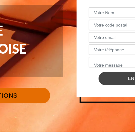
E
OISE
TIONS