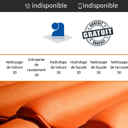
indisponible
indisponible
Entreprise
Nettoyage
Hydrofuge
Hydrofuge
Nettoyage
Nettoyage
de
de toiture
de toiture
de façade
de façade
de terrass
ravalement
30
30
30
30
30
30