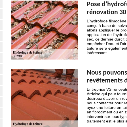
Pose d’hydrof
rénovation 30
L’hydrofuge filmogène 
conçu à base de solvan
allons appliquer le pro
application de l’hydrof
sec, ce dernier durcit 
empêcher l’eau et l’air 
toiture sera également
intéressant.
Nous pouvons 
revêtements d
Entreprise VS rénovati
Ardoise qui peut fourni
désireux d’avoir un re
nous contacter pour r
ayez une toiture en tui
en fibrociment ou en z
intervenir sur tous ty
traitement est le plus 