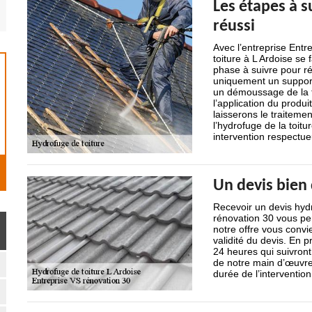
Les étapes à s
réussi
Avec l’entreprise Entr
toiture à L Ardoise se
phase à suivre pour réu
uniquement un support
un démoussage de la to
l’application du produi
laisserons le traiteme
l’hydrofuge de la toit
intervention respectu
Un devis bien 
Recevoir un devis hydr
rénovation 30 vous per
notre offre vous convie
validité du devis. En 
24 heures qui suivron
de notre main d’œuvre,
durée de l’intervention