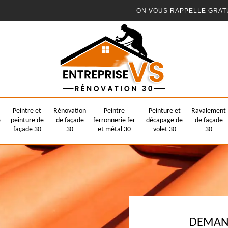
ON VOUS RAPPELLE GRAT
Peintre et
Rénovation
Peintre
Peinture et
Ravalement
e
peinture de
de façade
ferronnerie fer
décapage de
de façade
façade 30
30
et métal 30
volet 30
30
DEMAND