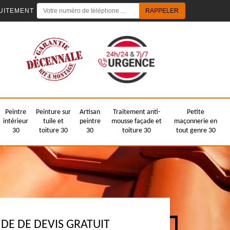
UITEMENT
Peintre
Peinture sur
Artisan
Traitement anti-
Petite
intérieur
tuile et
peintre
mousse façade et
maçonnerie en
30
toiture 30
30
toiture 30
tout genre 30
E DE DEVIS GRATUIT