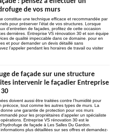
açade : pensez à effectuer un
drofuge de vos murs
ge constitue une technique efficace et recommandée par
nnels pour préserver l’état de vos structures. Lorsque
aux d’entretien de façades, profitez de cette occasion
ces dernières. Entreprise VS rénovation 30 et son équipe
ices de qualité impeccable dans ce domaine. pour en
fres et pour demander un devis détaillé sans
z l’appeler pendant les horaires de travail ou visiter
uge de façade sur une structure
tes intervenir le façadier Entreprise
 30
es doivent aussi être traitées contre l’humidité pour
ion précoce, tout comme les autres types de murs. La
n donne une garantie de protection pour vos murs
ecommandé pour les propriétaires d’appeler un spécialiste
s opérations. Entreprise VS rénovation 30 est le
e d’hydrofuge de façade à Les Salles Du Gardon.
informations plus détaillées sur ses offres et demandez-