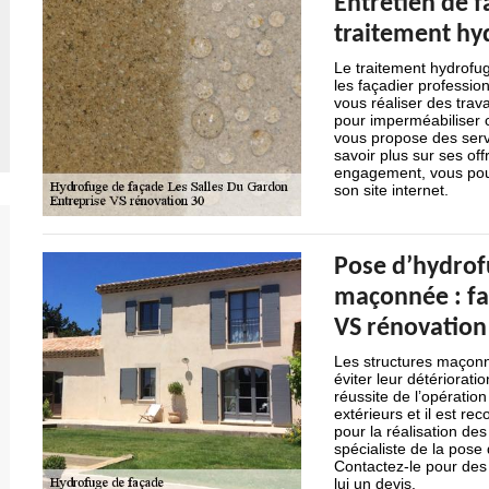
Entretien de f
traitement hy
Le traitement hydrofu
les façadier professio
vous réaliser des trav
pour imperméabiliser 
vous propose des serv
savoir plus sur ses of
engagement, vous pouve
son site internet.
Pose d’hydrof
maçonnée : fai
VS rénovation
Les structures maçonné
éviter leur détériorat
réussite de l’opératio
extérieurs et il est r
pour la réalisation de
spécialiste de la pos
Contactez-le pour des 
lui un devis.