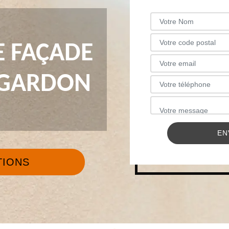
 FAÇADE
U GARDON
TIONS