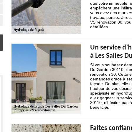
que votre immeuble ne
empêchera une infiltra
vous avez des murs ex
travaux, pensez à reco
VS rénovation 30. vous
détaillées.
Un service d’h
à Les Salles 
Si vous souhaitez dem
Du Gardon 30110, il es
rénovation 30. Cette 
demandes grâce à ses
façade. De plus, elle 
hauteur de vos désirs 
spécialiste en hydrofug
allez gagner un servic
30110, n’hésitez pas 
bénéficier.
Faites confianc