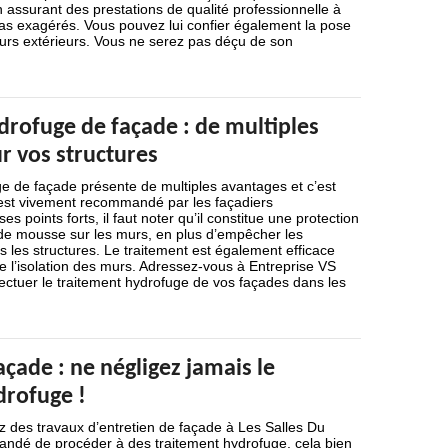
 assurant des prestations de qualité professionnelle à
pas exagérés. Vous pouvez lui confier également la pose
urs extérieurs. Vous ne serez pas déçu de son
drofuge de façade : de multiples
r vos structures
e de façade présente de multiples avantages et c’est
l est vivement recommandé par les façadiers
es points forts, il faut noter qu’il constitue une protection
n de mousse sur les murs, en plus d’empêcher les
ns les structures. Le traitement est également efficace
e l’isolation des murs. Adressez-vous à Entreprise VS
ectuer le traitement hydrofuge de vos façades dans les
açade : ne négligez jamais le
drofuge !
z des travaux d’entretien de façade à Les Salles Du
andé de procéder à des traitement hydrofuge, cela bien