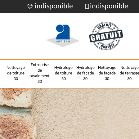
indisponible
indisponible
Entreprise
Nettoyage
Hydrofuge
Hydrofuge
Nettoyage
Nettoyage
de
de toiture
de toiture
de façade
de façade
de terrass
ravalement
30
30
30
30
30
30