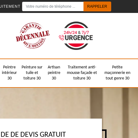
UITEMENT
Peintre
Peinture sur
Artisan
Traitement anti-
Petite
intérieur
tuile et
peintre
mousse façade et
maçonnerie en
30
toiture 30
30
toiture 30
tout genre 30
E DE DEVIS GRATUIT