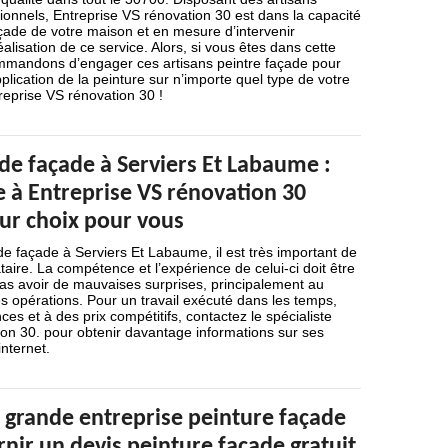
ionnels, Entreprise VS rénovation 30 est dans la capacité
açade de votre maison et en mesure d’intervenir
alisation de ce service. Alors, si vous êtes dans cette
mmandons d’engager ces artisans peintre façade pour
plication de la peinture sur n’importe quel type de votre
reprise VS rénovation 30 !
de façade à Serviers Et Labaume :
e à Entreprise VS rénovation 30
eur choix pour vous
de façade à Serviers Et Labaume, il est très important de
taire. La compétence et l’expérience de celui-ci doit être
as avoir de mauvaises surprises, principalement au
es opérations. Pour un travail exécuté dans les temps,
es et à des prix compétitifs, contactez le spécialiste
ion 30. pour obtenir davantage informations sur ses
internet.
 grande entreprise peinture façade
nir un devis peinture façade gratuit