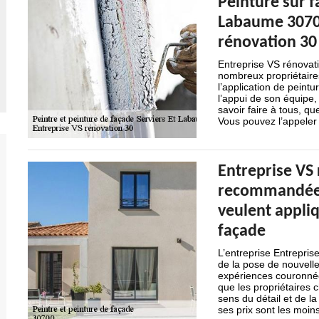
Peinture sur f
Labaume 30700
rénovation 30 
Entreprise VS rénovati
nombreux propriétaire
l’application de peint
l’appui de son équipe, 
savoir faire à tous, q
Vous pouvez l’appeler 
Entreprise VS 
recommandée p
veulent appli
façade
L’entreprise Entrepris
de la pose de nouvell
expériences couronnées
que les propriétaires 
sens du détail et de la
ses prix sont les moin