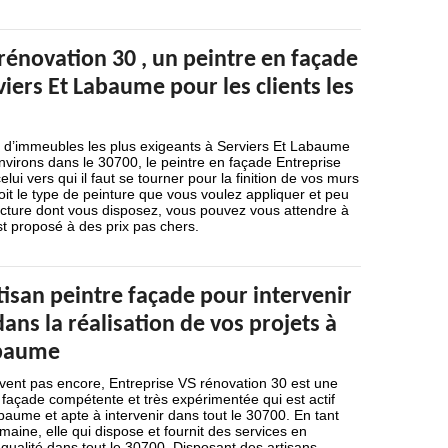
rénovation 30 , un peintre en façade
viers Et Labaume pour les clients les
es d’immeubles les plus exigeants à Serviers Et Labaume
virons dans le 30700, le peintre en façade Entreprise
lui vers qui il faut se tourner pour la finition de vos murs
oit le type de peinture que vous voulez appliquer et peu
ucture dont vous disposez, vous pouvez vous attendre à
est proposé à des prix pas chers.
isan peintre façade pour intervenir
ans la réalisation de vos projets à
abaume
avent pas encore, Entreprise VS rénovation 30 est une
 façade compétente et très expérimentée qui est actif
baume et apte à intervenir dans tout le 30700. En tant
aine, elle qui dispose et fournit des services en
qualité dans tout le 30700. Disposant des artisans