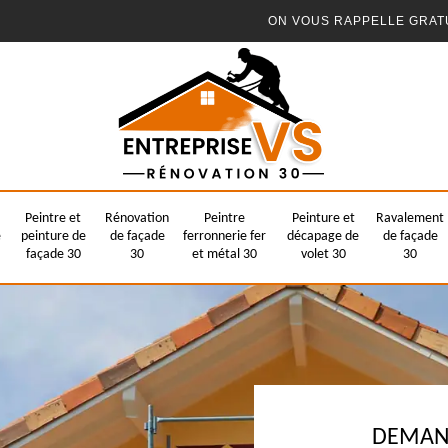
ON VOUS RAPPELLE GRAT
Peintre et
Rénovation
Peintre
Peinture et
Ravalement
e
peinture de
de façade
ferronnerie fer
décapage de
de façade
façade 30
30
et métal 30
volet 30
30
DEMAND