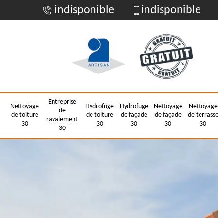
indisponible
indisponible
Entreprise
Nettoyage
Hydrofuge
Hydrofuge
Nettoyage
Nettoyage
de
de toiture
de toiture
de façade
de façade
de terrass
ravalement
30
30
30
30
30
30