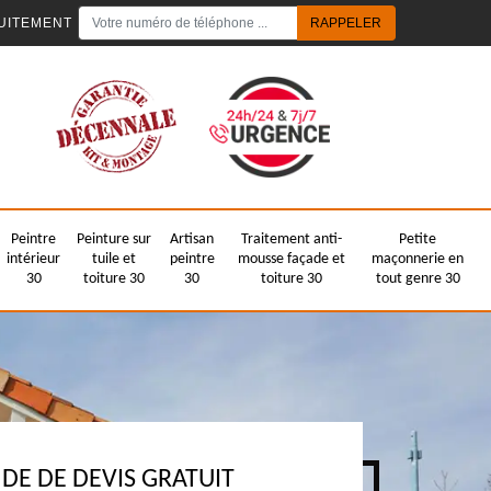
UITEMENT
Peintre
Peinture sur
Artisan
Traitement anti-
Petite
intérieur
tuile et
peintre
mousse façade et
maçonnerie en
30
toiture 30
30
toiture 30
tout genre 30
E DE DEVIS GRATUIT