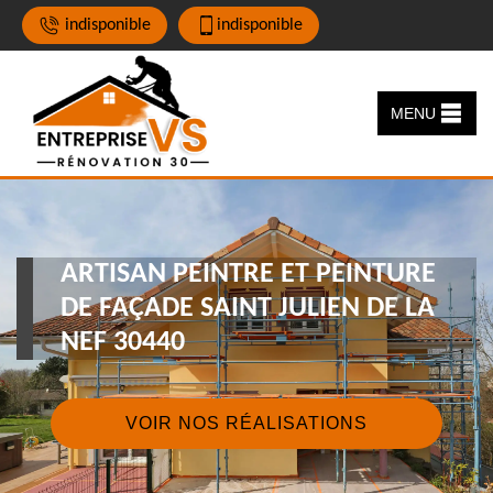
indisponible
indisponible
MENU
ARTISAN PEINTRE ET PEINTURE
DE FAÇADE SAINT JULIEN DE LA
NEF 30440
VOIR NOS RÉALISATIONS