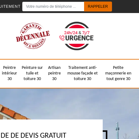
UITEMENT
Peintre
Peinture sur
Artisan
Traitement anti-
Petite
intérieur
tuile et
peintre
mousse façade et
maçonnerie en
30
toiture 30
30
toiture 30
tout genre 30
E DE DEVIS GRATUIT