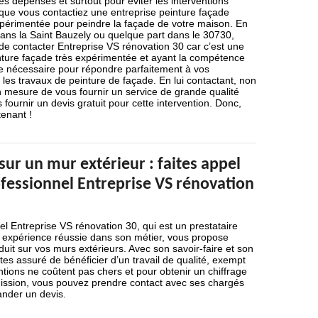
es dépenses et surtout pour éviter les interventions
if que vous contactiez une entreprise peinture façade
périmentée pour peindre la façade de votre maison. En
 dans la Saint Bauzely ou quelque part dans le 30730,
e contacter Entreprise VS rénovation 30 car c’est une
nture façade très expérimentée et ayant la compétence
ire nécessaire pour répondre parfaitement à vos
es travaux de peinture de façade. En lui contactant, non
n mesure de vous fournir un service de grande qualité
fournir un devis gratuit pour cette intervention. Donc,
enant !
sur un mur extérieur : faites appel
ofessionnel Entreprise VS rénovation
el Entreprise VS rénovation 30, qui est un prestataire
expérience réussie dans son métier, vous propose
duit sur vos murs extérieurs. Avec son savoir-faire et son
tes assuré de bénéficier d’un travail de qualité, exempt
ntions ne coûtent pas chers et pour obtenir un chiffrage
ission, vous pouvez prendre contact avec ses chargés
ander un devis.