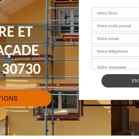
RE ET
FAÇADE
 30730
TIONS