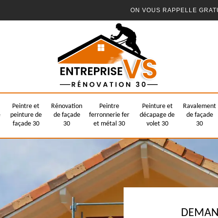
ON VOUS RAPPELLE GRAT
Peintre et
Rénovation
Peintre
Peinture et
Ravalement
e
peinture de
de façade
ferronnerie fer
décapage de
de façade
façade 30
30
et métal 30
volet 30
30
DEMAND