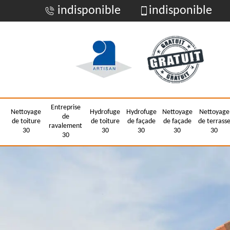
indisponible
indisponible
Entreprise
Nettoyage
Hydrofuge
Hydrofuge
Nettoyage
Nettoyage
de
de toiture
de toiture
de façade
de façade
de terrass
ravalement
30
30
30
30
30
30