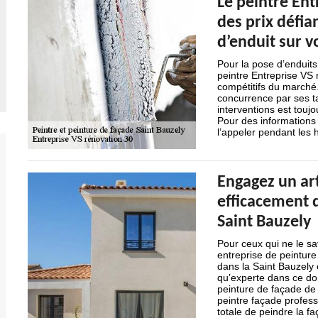
Le peintre En
des prix défia
d’enduit sur v
Pour la pose d’enduits
peintre Entreprise VS 
compétitifs du marché.
concurrence par ses ta
interventions est toujou
Pour des informations
l’appeler pendant les
Engagez un art
efficacement d
Saint Bauzely
Pour ceux qui ne le s
entreprise de peinture
dans la Saint Bauzely 
qu’experte dans ce dom
peinture de façade de 
peintre façade profess
totale de peindre la f