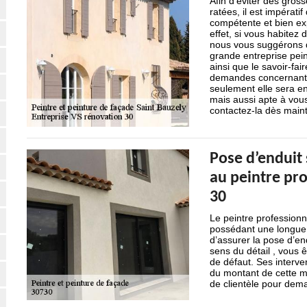
Afin d’éviter des gross
ratées, il est impérat
compétente et bien ex
effet, si vous habitez
nous vous suggérons d
grande entreprise pei
ainsi que le savoir-fa
demandes concernant l
seulement elle sera e
mais aussi apte à vous 
contactez-la dès maint
Pose d’enduit 
au peintre pr
30
Le peintre professionn
possédant une longue 
d’assurer la pose d’en
sens du détail , vous ê
de défaut. Ses interve
du montant de cette m
de clientèle pour dem