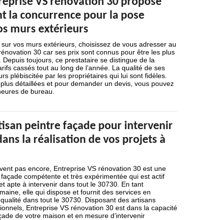
treprise VS rénovation 30 propose
nt la concurrence pour la pose
os murs extérieurs
 sur vos murs extérieurs, choisissez de vous adresser au
rénovation 30 car ses prix sont connus pour être les plus
 Depuis toujours, ce prestataire se distingue de la
rifs cassés tout au long de l’année. La qualité de ses
rs plébiscitée par les propriétaires qui lui sont fidèles.
 plus détaillées et pour demander un devis, vous pouvez
 heures de bureau.
isan peintre façade pour intervenir
ans la réalisation de vos projets à
avent pas encore, Entreprise VS rénovation 30 est une
 façade compétente et très expérimentée qui est actif
et apte à intervenir dans tout le 30730. En tant
aine, elle qui dispose et fournit des services en
qualité dans tout le 30730. Disposant des artisans
ionnels, Entreprise VS rénovation 30 est dans la capacité
açade de votre maison et en mesure d’intervenir