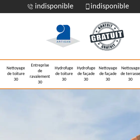
indisponible
indisponible
Entreprise
Nettoyage
Hydrofuge
Hydrofuge
Nettoyage
Nettoyage
de
de toiture
de toiture
de façade
de façade
de terrass
ravalement
30
30
30
30
30
30