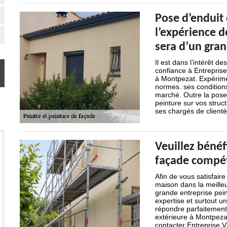
Pose d’enduit
l’expérience d
sera d’un gran
Il est dans l’intérêt d
confiance à Entreprise
à Montpezat. Expérimen
normes. ses conditions
marché. Outre la pose d
peinture sur vos struc
ses chargés de clientè
Veuillez bénéf
façade compét
Afin de vous satisfaire
maison dans la meilleu
grande entreprise pein
expertise et surtout u
répondre parfaitement 
extérieure à Montpez
contacter Entreprise V