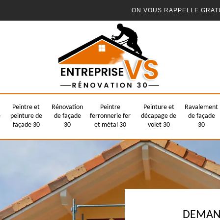
ON VOUS RAPPELLE GRAT
Peintre et
Rénovation
Peintre
Peinture et
Ravalement
e
peinture de
de façade
ferronnerie fer
décapage de
de façade
façade 30
30
et métal 30
volet 30
30
DEMAND