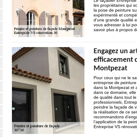
Le façadier Entreprise
les propriétaires qui s
la pose de peinture sur 
expérimenté et compéte
d’une grande qualité 
vous adresser à lui po
savoir plus à propos d
Engagez un art
efficacement d
Montpezat
Pour ceux qui ne le s
entreprise de peinture
dans la Montpezat et a
dans ce domaine, elle 
de qualité dans tout l
professionnels, Entrep
peindre la façade de v
la réalisation de ce se
recommandons d’engag
l’application de la pe
Entreprise VS rénovati