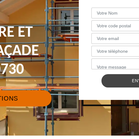
RE ET
FAÇADE
730
TIONS