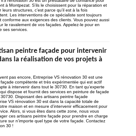
 VS rénovation 30 est un prestataire de confiance pour
ont à Montpezat. S’ils le choisissent pour la réparation et
leurs structures, c’est parce qu’il est à la fois
nt. Les interventions de ce spécialiste sont toujours
et conforme aux exigences des clients. Vous pouvez aussi
ur le ravalement de vos façades. Appelez-le pour en
e ses services.
isan peintre façade pour intervenir
ans la réalisation de vos projets à
avent pas encore, Entreprise VS rénovation 30 est une
 façade compétente et très expérimentée qui est actif
pte à intervenir dans tout le 30730. En tant qu’experte
qui dispose et fournit des services en peinture de façade
e 30730. Disposant des artisans peintre façade
rise VS rénovation 30 est dans la capacité totale de
otre maison et en mesure d’intervenir efficacement pour
rvice. Alors, si vous êtes dans cette zone, nous vous
er ces artisans peintre façade pour prendre en charge
inture sur n’importe quel type de votre façade. Contactez
on 30 !