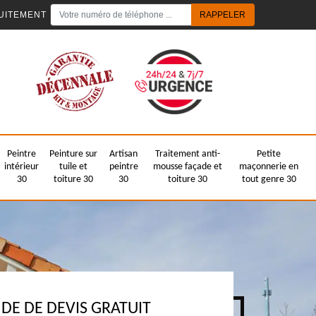
UITEMENT
Peintre
Peinture sur
Artisan
Traitement anti-
Petite
intérieur
tuile et
peintre
mousse façade et
maçonnerie en
30
toiture 30
30
toiture 30
tout genre 30
E DE DEVIS GRATUIT